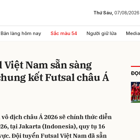
Thứ Sáu,
07/08/2026
bình luận
Bản làng hôm nay
Sắc màu 54
Người giữ lửa
Media
l Việt Nam sẵn sàng
ĐỌC
hung kết Futsal châu Á
Hủy
G
 vô địch châu Á 2026 sẽ chính thức diễn
26, tại Jakarta (Indonesia), quy tụ 16
ực. Đội tuyển Futsal Việt Nam đã sẵn