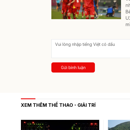
n
B
U
mì
Gửi bình luận
XEM THÊM THỂ THAO - GIẢI TRÍ