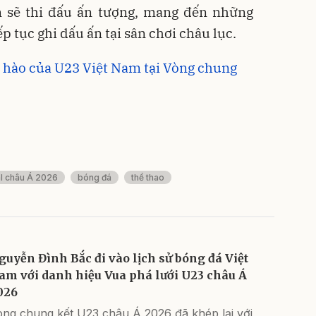
m sẽ thi đấu ấn tượng, mang đến những
p tục ghi dấu ấn tại sân chơi châu lục.
ự hào của U23 Việt Nam tại Vòng chung
l châu Á 2026
bóng đá
thể thao
guyễn Đình Bắc đi vào lịch sử bóng đá Việt
am với danh hiệu Vua phá lưới U23 châu Á
026
òng chung kết U23 châu Á 2026 đã khép lại với