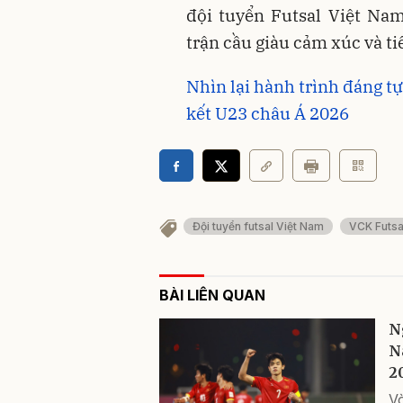
đội tuyển Futsal Việt Na
trận cầu giàu cảm xúc và tiế
Nhìn lại hành trình đáng t
kết U23 châu Á 2026
Đội tuyển futsal Việt Nam
VCK Futsa
BÀI LIÊN QUAN
N
N
2
V