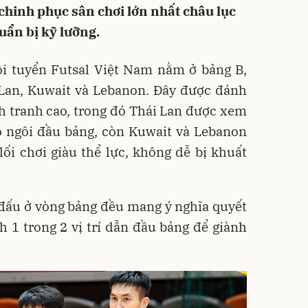
chinh phục sân chơi lớn nhất châu lục
uẩn bị kỹ lưỡng.
ội tuyển Futsal Việt Nam nằm ở bảng B,
 Lan, Kuwait và Lebanon. Đây được đánh
nh tranh cao, trong đó Thái Lan được xem
o ngôi đầu bảng, còn Kuwait và Lebanon
ối chơi giàu thể lực, không dễ bị khuất
 đấu ở vòng bảng đều mang ý nghĩa quyết
h 1 trong 2 vị trí dẫn đầu bảng để giành