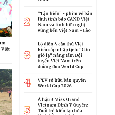
“Tận hiến” - phim về bản
2
lĩnh tình báo CAND Việt
Nam và tình hữu nghị
vững bền Việt Nam - Lào
ham
Lộ diện 4 cầu thủ Việt
 Việt
kiều sắp nhập tịch: “Cơn
3
gió lạ” nâng tầm Đội
tuyển Việt Nam trên
đường đua World Cup
4
VTV sở hữu bản quyền
World Cup 2026
Á hậu 3 Miss Grand
Vietnam Đinh Y Quyên:
5
Tuổi trẻ kiến tạo hòa