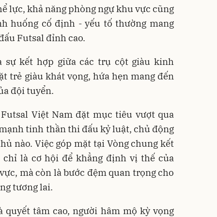
hể lực, khả năng phòng ngự khu vực cũng
ình huống cố định - yếu tố thường mang
 đấu Futsal đỉnh cao.
 sự kết hợp giữa các trụ cột giàu kinh
t trẻ giàu khát vọng, hứa hẹn mang đến
ủa đội tuyển.
 Futsal Việt Nam đặt mục tiêu vượt qua
mạnh tinh thần thi đấu kỷ luật, chủ động
 thủ nào. Việc góp mặt tại Vòng chung kết
chỉ là cơ hội để khẳng định vị thế của
 vực, mà còn là bước đệm quan trọng cho
ng tương lai.
và quyết tâm cao, người hâm mộ kỳ vọng