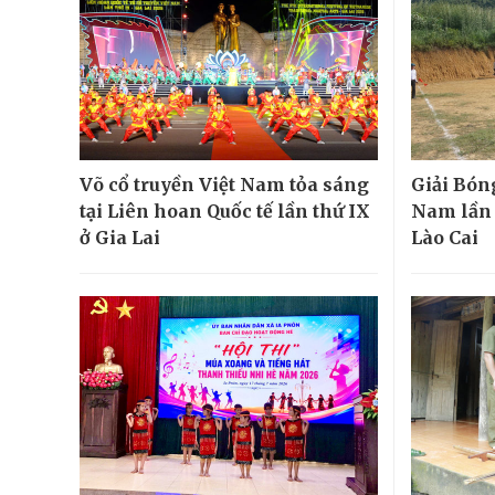
Võ cổ truyền Việt Nam tỏa sáng
Giải Bón
tại Liên hoan Quốc tế lần thứ IX
Nam lần đ
ở Gia Lai
Lào Cai