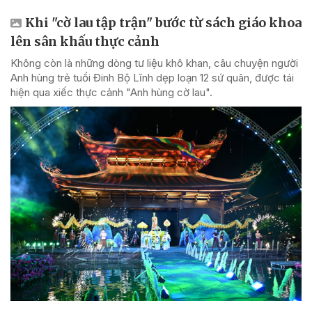
Khi "cờ lau tập trận" bước từ sách giáo khoa
lên sân khấu thực cảnh
Không còn là những dòng tư liệu khô khan, câu chuyện người
Anh hùng trẻ tuổi Đinh Bộ Lĩnh dẹp loạn 12 sứ quân, được tái
hiện qua xiếc thực cảnh "Anh hùng cờ lau".