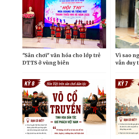
"Sân chơi" văn hóa cho lớp trẻ
Vì sao n
DTTS ở vùng biên
vẫn duy t