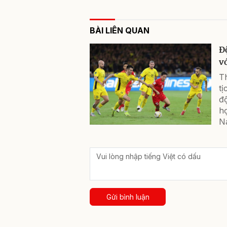
BÀI LIÊN QUAN
Đ
v
Th
tị
độ
họ
N
Gửi bình luận