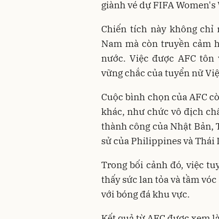
giành vé dự FIFA Women's 
Chiến tích này không chỉ
Nam mà còn truyền cảm 
nước. Việc được AFC tôn 
vững chắc của tuyển nữ Việ
Cuộc bình chọn của AFC c
khác, như chức vô địch ch
thành công của Nhật Bản, 
sử của Philippines và Thái L
Trong bối cảnh đó, việc t
thấy sức lan tỏa và tầm vó
với bóng đá khu vực.
Kết quả từ AFC được xem là