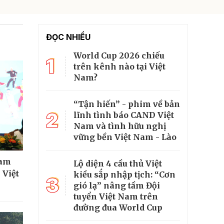
ĐỌC NHIỀU
World Cup 2026 chiếu
1
trên kênh nào tại Việt
Nam?
“Tận hiến” - phim về bản
2
lĩnh tình báo CAND Việt
Nam và tình hữu nghị
vững bền Việt Nam - Lào
ham
Lộ diện 4 cầu thủ Việt
 Việt
kiều sắp nhập tịch: “Cơn
3
gió lạ” nâng tầm Đội
tuyển Việt Nam trên
đường đua World Cup