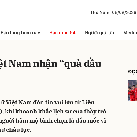
Thứ Năm,
06/08/2026
bình luận
Bản làng hôm nay
Sắc màu 54
Người giữ lửa
Media
iệt Nam nhận “quà đầu
ĐỌC
ữ Việt Nam đón tin vui lớn từ Liên
Hủy
G
, khi khoảnh khắc lịch sử của thầy trò
gười hâm mộ bình chọn là dấu mốc vĩ
nữ châu lục.