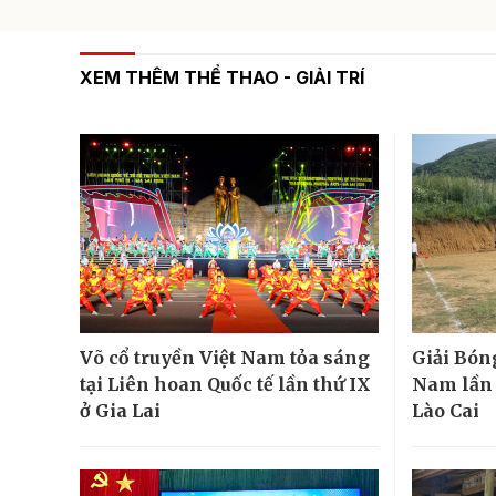
XEM THÊM THỂ THAO - GIẢI TRÍ
Võ cổ truyền Việt Nam tỏa sáng
Giải Bón
tại Liên hoan Quốc tế lần thứ IX
Nam lần đ
ở Gia Lai
Lào Cai