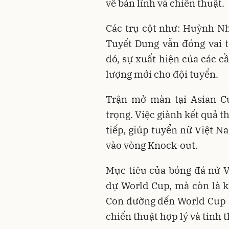
về bản lĩnh và chiến thuật.
Các trụ cột như: Huỳnh N
Tuyết Dung vẫn đóng vai t
đó, sự xuất hiện của các c
lượng mới cho đội tuyển.
Trận mở màn tại Asian C
trọng. Việc giành kết quả t
tiếp, giúp tuyển nữ Việt N
vào vòng Knock-out.
Mục tiêu của bóng đá nữ V
dự World Cup, mà còn là kh
Con đường đến World Cup 20
chiến thuật hợp lý và tinh 