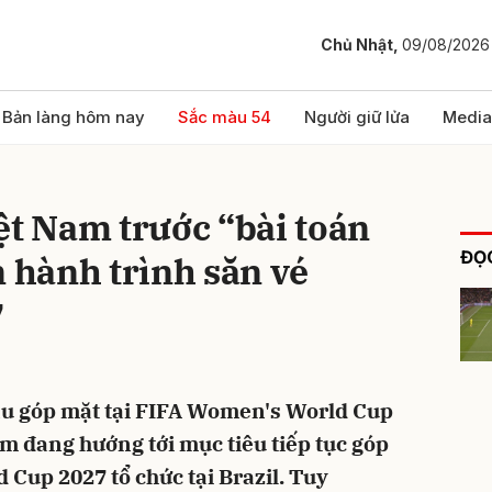
Chủ Nhật,
09/08/2026
bình luận
Bản làng hôm nay
Sắc màu 54
Người giữ lửa
Media
ệt Nam trước “bài toán
ĐỌC
n hành trình săn vé
7
Hủy
G
đầu góp mặt tại FIFA Women's World Cup
am đang hướng tới mục tiêu tiếp tục góp
Cup 2027 tổ chức tại Brazil. Tuy