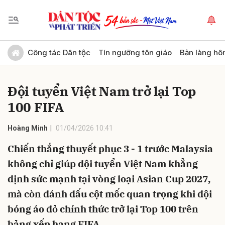
Gửi bình luận
Công tác Dân tộc
Tín ngưỡng tôn giáo
Bản làng hô
Đội tuyển Việt Nam trở lại Top
100 FIFA
Hoàng Minh
01/04/2026 10:41
Chiến thắng thuyết phục 3 - 1 trước Malaysia
Hủy
Gửi
không chỉ giúp đội tuyển Việt Nam khẳng
định sức mạnh tại vòng loại Asian Cup 2027,
mà còn đánh dấu cột mốc quan trọng khi đội
bóng áo đỏ chính thức trở lại Top 100 trên
bảng xếp hạng FIFA.