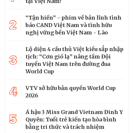
tại Việt Nam?
“Tận hiến” - phim về bản lĩnh tình
2
báo CAND Việt Nam và tình hữu
nghị vững bền Việt Nam - Lào
Lộ diện 4 cầu thủ Việt kiều sắp nhập
3
tịch: “Cơn gió lạ” nâng tầm Đội
tuyển Việt Nam trên đường đua
World Cup
4
VTV sở hữu bản quyền World Cup
2026
Á hậu 3 Miss Grand Vietnam Đinh Y
5
Quyên: Tuổi trẻ kiến tạo hòa bình
bằng tri thức và trách nhiệm