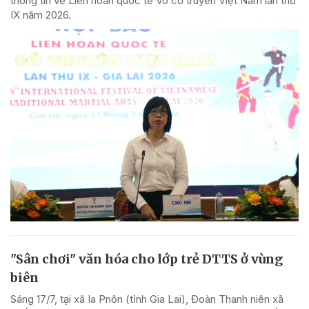
thông tin về Liên hoan quốc tế Võ cổ truyền Việt Nam lần thứ
IX năm 2026.
"Sân chơi" văn hóa cho lớp trẻ DTTS ở vùng
biên
Sáng 17/7, tại xã Ia Pnôn (tỉnh Gia Lai), Đoàn Thanh niên xã