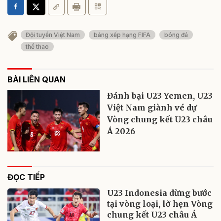
Đội tuyển Việt Nam
bảng xếp hạng FIFA
bóng đá
thể thao
BÀI LIÊN QUAN
Đánh bại U23 Yemen, U23
Việt Nam giành vé dự
Vòng chung kết U23 châu
Á 2026
ĐỌC TIẾP
U23 Indonesia dừng bước
tại vòng loại, lỡ hẹn Vòng
chung kết U23 châu Á