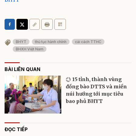
BHYT
thủ tục hành chính
cải cách TTHC
BHXH Việt Nam
BÀI LIÊN QUAN
15 tỉnh, thành vùng
đồng bào DTTS và miền
núi hướng tới mục tiêu
bao phủ BHYT
ĐỌC TIẾP