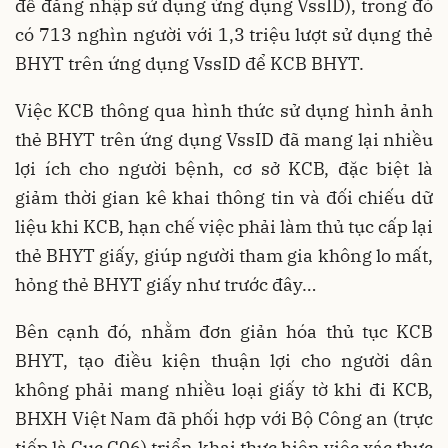
để đăng nhập sử dụng ứng dụng VssID), trong đó
có 713 nghìn người với 1,3 triệu lượt sử dụng thẻ
BHYT trên ứng dụng VssID để KCB BHYT.
Việc KCB thông qua hình thức sử dụng hình ảnh
thẻ BHYT trên ứng dụng VssID đã mang lại nhiều
lợi ích cho người bệnh, cơ sở KCB, đặc biệt là
giảm thời gian kê khai thông tin và đối chiếu dữ
liệu khi KCB, hạn chế việc phải làm thủ tục cấp lại
thẻ BHYT giấy, giúp người tham gia không lo mất,
hỏng thẻ BHYT giấy như trước đây…
Bên cạnh đó, nhằm đơn giản hóa thủ tục KCB
BHYT, tạo điều kiện thuận lợi cho người dân
không phải mang nhiều loại giấy tờ khi đi KCB,
BHXH Việt Nam đã phối hợp với Bộ Công an (trực
tiếp là Cục C06) triển khai thực hiện việc xác thực