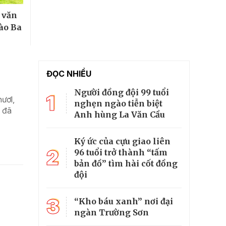
n văn
ào Ba
ĐỌC NHIỀU
Người đồng đội 99 tuổi
1
ươl,
nghẹn ngào tiễn biệt
g đã
Anh hùng La Văn Cầu
Ký ức của cựu giao liên
2
96 tuổi trở thành “tấm
bản đồ” tìm hài cốt đồng
đội
3
“Kho báu xanh” nơi đại
ngàn Trường Sơn