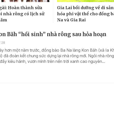
ãi: Hoàn thành sửa
Gia Lai bồi dưỡng về di sả
i nhà rông có lịch sử
hóa phi vật thể cho đồng b
năm
Na và Gia Rai
on Băh “hồi sinh” nhà rông sau hỏa hoạn
7:28
áy hơn một năm trước, đồng bào Ba Na làng Kon Băh (xã Ia Kh
ai) đã đoàn kết chung sức dựng lại nhà rông mới. Ngôi nhà rôn
 đầy kiêu hãnh, vươn mình trên nền trời xanh cao nguyên...