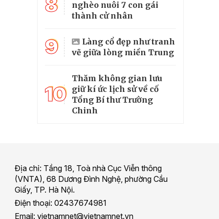
8
nghèo nuôi 7 con gái
thành cử nhân
9
Làng cổ đẹp như tranh
vẽ giữa lòng miền Trung
Thăm không gian lưu
10
giữ kí ức lịch sử về cố
Tổng Bí thư Trường
Chinh
Địa chỉ: Tầng 18, Toà nhà Cục Viễn thông
(VNTA), 68 Dương Đình Nghệ, phường Cầu
Giấy, TP. Hà Nội.
Điện thoại: 02437674981
Email: vietnamnet@vietnamnet.vn