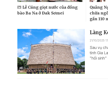
Lễ Cúng giọt nước của đồng
Quảng Ng
bào Ba Na ở Đak Sơmei
chữa ngô
gần 110 
Làng K
21/10/2025 1
Sau vụ ch
tỉnh Gia L
"hồi sinh"