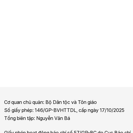
Cơ quan chủ quản: Bộ Dân tộc và Tôn giáo
Số giấy phép: 146/GP-BVHTTDL, cấp ngày 17/10/2025
Tổng biên tập: Nguyễn Văn Bá
Giấy phép hoạt động báo chí số 57/GP-BC do Cục Báo chí,