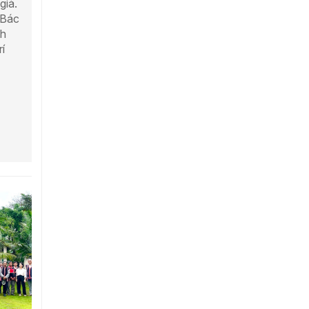
già.
 Bác
nh
í