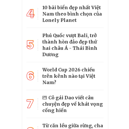
10 bãi biển đẹp nhất Việt
4
Nam theo bình chọn của
Lonely Planet
Phú Quốc vượt Bali, trở
5
thành hòn đảo đẹp thứ
hai châu Á - Thái Bình
Dương
World Cup 2026 chiếu
6
trên kênh nào tại Việt
Nam?
Cô gái Dao viết câu
7
chuyện đẹp về khát vọng
cống hiến
Từ căn lều giữa rừng, cha