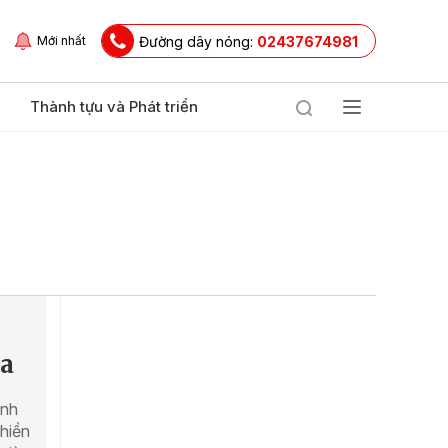
Đường dây nóng:
02437674981
Mới nhất
Thành tựu và Phát triển
Na
ảnh
 hiền