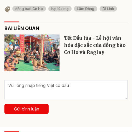
đồng bào Cơ Ho
hạt lúa mẹ
Lâm Đồng
Di Linh
BÀI LIÊN QUAN
Tết Đầu lúa - Lễ hội văn
hóa đặc sắc của đồng bào
Cơ Ho và Raglay
Gửi bình luận