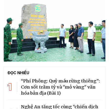
ĐỌC NHIỀU
“Phí Phông: Quỷ máu rừng thiêng”:
1
Cơn sốt trăm tỷ và "mỏ vàng" văn
hóa bản địa (Bài 1)
Nghệ An tăng tốc cùng "chiến dịch