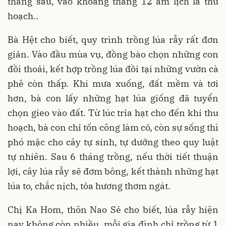
tháng sau, vào khoảng tháng 12 âm lịch là thu
hoạch..
Bà Hệt cho biết, quy trình trồng lúa rẫy rất đơn
giản. Vào đầu mùa vụ, đồng bào chọn những con
đồi thoải, kết hợp trồng lúa đồi tại những vườn cà
phê còn thấp. Khi mưa xuống, đất mềm và tơi
hơn, bà con lấy những hạt lúa giống đã tuyển
chọn gieo vào đất. Từ lúc trỉa hạt cho đến khi thu
hoạch, bà con chỉ tốn công làm cỏ, còn sự sống thì
phó mặc cho cây tự sinh, tự dưỡng theo quy luật
tự nhiên. Sau 6 tháng trồng, nếu thời tiết thuận
lợi, cây lúa rẫy sẽ đơm bông, kết thành những hạt
lúa to, chắc nịch, tỏa hương thơm ngát.
Chị Ka Hom, thôn Nao Sẻ cho biết, lúa rẫy hiện
nay không còn nhiều, mỗi gia đình chỉ trồng từ 1