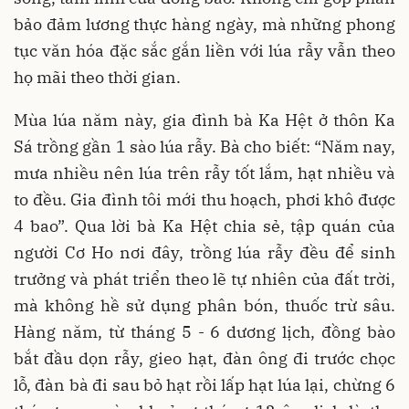
bảo đảm lương thực hàng ngày, mà những phong
tục văn hóa đặc sắc gắn liền với lúa rẫy vẫn theo
họ mãi theo thời gian.
Mùa lúa năm này, gia đình bà Ka Hệt ở thôn Ka
Sá trồng gần 1 sào lúa rẫy. Bà cho biết: “Năm nay,
mưa nhiều nên lúa trên rẫy tốt lắm, hạt nhiều và
to đều. Gia đình tôi mới thu hoạch, phơi khô được
4 bao”. Qua lời bà Ka Hệt chia sẻ, tập quán của
người Cơ Ho nơi đây, trồng lúa rẫy đều để sinh
trưởng và phát triển theo lẽ tự nhiên của đất trời,
mà không hề sử dụng phân bón, thuốc trừ sâu.
Hàng năm, từ tháng 5 - 6 dương lịch, đồng bào
bắt đầu dọn rẫy, gieo hạt, đàn ông đi trước chọc
lỗ, đàn bà đi sau bỏ hạt rồi lấp hạt lúa lại, chừng 6