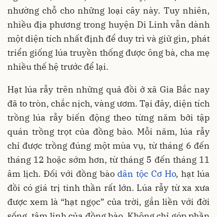
nhường chỗ cho những loại cây này. Tuy nhiên,
nhiều địa phương trong huyện Di Linh vẫn dành
một diện tích nhất định để duy trì và giữ gìn, phát
triển giống lúa truyền thống được ông bà, cha mẹ
nhiều thế hệ trước để lại.
Hạt lúa rẫy trên những quả đồi ở xã Gia Bắc nay
đã to tròn, chắc nịch, vàng ươm. Tại đây, diện tích
trồng lúa rẫy biến động theo từng năm bởi tập
quán trồng trọt của đồng bào. Mỗi năm, lúa rẫy
chỉ được trồng đúng một mùa vụ, từ tháng 6 đến
tháng 12 hoặc sớm hơn, từ tháng 5 đến tháng 11
âm lịch. Đối với đồng bào
dân tộc Cơ Ho
, hạt lúa
đồi có giá trị tinh thần rất lớn. Lúa rẫy từ xa xưa
được xem là “hạt ngọc” của trời, gắn liền với đời
sống, tâm linh của đồng bào. Không chỉ góp phần