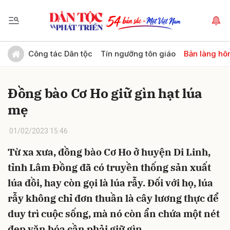
Gửi bình luận
Công tác Dân tộc
Tín ngưỡng tôn giáo
Bản làng hô
Đồng bào Cơ Ho giữ gìn hạt lúa
mẹ
01/02/2023 15:46
Từ xa xưa, đồng bào Cơ Ho ở huyện Di Linh,
Hủy
Gửi
tỉnh Lâm Đồng đã có truyền thống sản xuất
lúa đồi, hay còn gọi là lúa rẫy. Đối với họ, lúa
rẫy không chỉ đơn thuần là cây lương thực để
duy trì cuộc sống, mà nó còn ẩn chứa một nét
đẹp văn hóa cần phải giữ gìn.