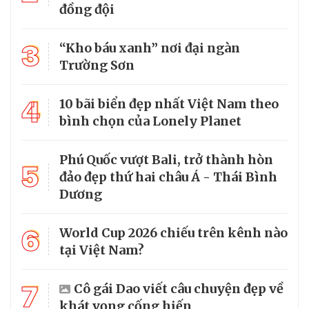
đồng đội
3
“Kho báu xanh” nơi đại ngàn
Trường Sơn
4
10 bãi biển đẹp nhất Việt Nam theo
bình chọn của Lonely Planet
Phú Quốc vượt Bali, trở thành hòn
5
đảo đẹp thứ hai châu Á - Thái Bình
Dương
6
World Cup 2026 chiếu trên kênh nào
tại Việt Nam?
7
Cô gái Dao viết câu chuyện đẹp về
khát vọng cống hiến