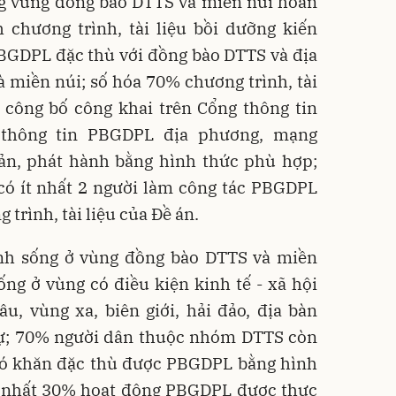
 vùng đồng bào DTTS và miền núi hoàn
 chương trình, tài liệu bồi dưỡng kiến
PBGDPL đặc thù với đồng bào DTTS và địa
 miền núi; số hóa 70% chương trình, tài
 công bố công khai trên Cổng thông tin
thông tin PBGDPL địa phương, mạng
bản, phát hành bằng hình thức phù hợp;
có ít nhất 2 người làm công tác PBGDPL
trình, tài liệu của Đề án.
nh sống ở vùng đồng bào DTTS và miền
ng ở vùng có điều kiện kinh tế - xã hội
u, vùng xa, biên giới, hải đảo, địa bàn
 tự; 70% người dân thuộc nhóm DTTS còn
hó khăn đặc thù được PBGDPL bằng hình
ít nhất 30% hoạt động PBGDPL được thực