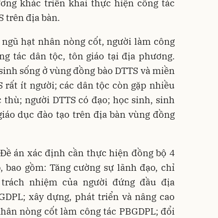
ơng khác triển khai thực hiện công tác
trên địa bàn.
i ngũ hạt nhân nòng cốt, người làm công
g tác dân tộc, tôn giáo tại địa phương.
sinh sống ở vùng đồng bào DTTS và miền
 rất ít người; các dân tộc còn gặp nhiều
 thù; người DTTS có đạo; học sinh, sinh
 giáo dục đào tạo trên địa bàn vùng đồng
 Đề án xác định cần thực hiện đồng bộ 4
, bao gồm: Tăng cường sự lãnh đạo, chỉ
 trách nhiệm của người đứng đầu địa
GDPL; xây dựng, phát triển và nâng cao
nhân nòng cốt làm công tác PBGDPL; đổi