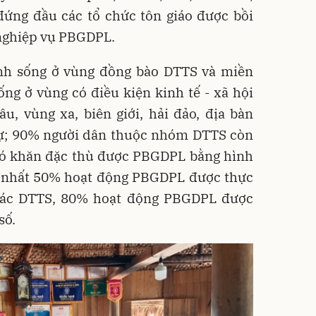
 đứng đầu các tổ chức tôn giáo được bồi
 nghiệp vụ PBGDPL.
nh sống ở vùng đồng bào DTTS và miền
ng ở vùng có điều kiện kinh tế - xã hội
u, vùng xa, biên giới, hải đảo, địa bàn
 tự; 90% người dân thuộc nhóm DTTS còn
hó khăn đặc thù được PBGDPL bằng hình
ít nhất 50% hoạt động PBGDPL được thực
các DTTS, 80% hoạt động PBGDPL được
số.