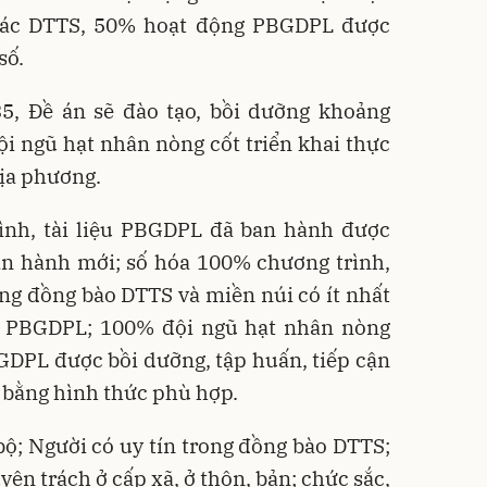
các DTTS, 50% hoạt động PBGDPL được
số.
35, Đề án sẽ đào tạo, bồi dưỡng khoảng
ội ngũ hạt nhân nòng cốt triển khai thực
địa phương.
nh, tài liệu PBGDPL đã ban hành được
an hành mới; số hóa 100% chương trình,
ng đồng bào DTTS và miền núi có ít nhất
c PBGDPL; 100% đội ngũ hạt nhân nòng
GDPL được bồi dưỡng, tập huấn, tiếp cận
L bằng hình thức phù hợp.
ộ; Người có uy tín trong đồng bào DTTS;
ên trách ở cấp xã, ở thôn, bản; chức sắc,