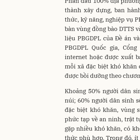
Phấn đấu 100% địa phương
thành xây dựng, ban hành
thức, kỹ năng, nghiệp vụ 
bàn vùng đồng bào DTTS và
liệu PBGDPL của Đề án và
PBGDPL Quốc gia, Cổng 
internet hoặc được xuất 
mỗi xã đặc biệt khó khăn 
được bồi dưỡng theo chương 
Khoảng 50% người dân si
núi; 60% người dân sinh số
đặc biệt khó khăn, vùng sâ
phức tạp về an ninh, trật
gặp nhiều khó khăn, có k
thức phù hợp. Trong đó, 