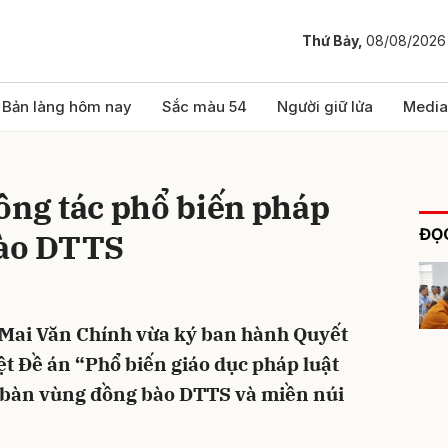
Thứ Bảy,
08/08/2026
bình luận
Bản làng hôm nay
Sắc màu 54
Người giữ lửa
Media
ông tác phổ biến pháp
ĐỌC
bào DTTS
Mai Văn Chính vừa ký ban hành Quyết
Hủy
G
t Đề án “Phổ biến giáo dục pháp luật
a bàn vùng đồng bào DTTS và miền núi