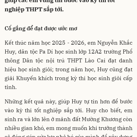
giúp các em vững tin bước vào kỳ thi tốt
nghiệp THPT sắp tới.
Cố gắng để đạt được ước mơ
Kết thúc năm học 2025 - 2026, em Nguyễn Khắc
Huy, dân tộc Pa Dí học sinh lớp 12A2 trường Phổ
thông Dân tộc nội trú THPT Lào Cai đạt danh
hiệu học sinh giỏi; trong năm học, Huy cũng đạt
giải Khuyến khích trong kỳ thi học sinh giỏi cấp
tỉnh.
Những kết quả này, giúp Huy tự tin hơn để bước
vào kỳ thi tốt nghiệp sắp tới. Huy cho biết, em
sinh ra và lớn lên ở mảnh đất Mường Khương còn
nhiều gian khó, em mong muốn khi trưởng thành
sẽ đóng góp sức lực nhỏ bé của mình để xây dựng