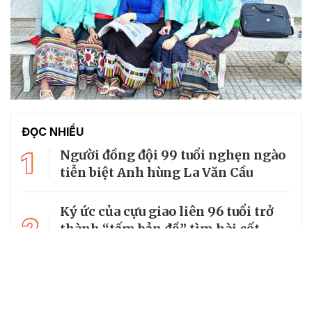
ĐỌC NHIỀU
1
Người đồng đội 99 tuổi nghẹn ngào
tiễn biệt Anh hùng La Văn Cầu
Ký ức của cựu giao liên 96 tuổi trở
2
thành “tấm bản đồ” tìm hài cốt
đồng đội
3
Từ căn lều giữa rừng, cha nghèo
nuôi 7 con gái thành cử nhân