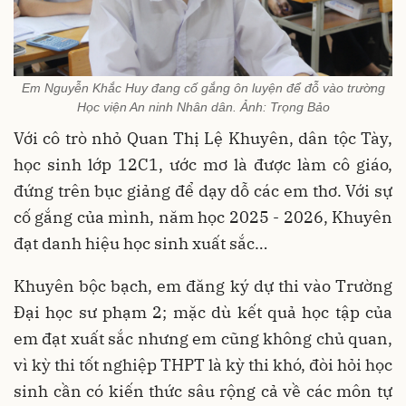
Em Nguyễn Khắc Huy đang cố gắng ôn luyện để đỗ vào trường
Học viện An ninh Nhân dân. Ảnh: Trọng Bảo
Với cô trò nhỏ Quan Thị Lệ Khuyên, dân tộc Tày,
học sinh lớp 12C1, ước mơ là được làm cô giáo,
đứng trên bục giảng để dạy dỗ các em thơ. Với sự
cố gắng của mình, năm học 2025 - 2026, Khuyên
đạt danh hiệu học sinh xuất sắc…
Khuyên bộc bạch, em đăng ký dự thi vào Trường
Đại học sư phạm 2; mặc dù kết quả học tập của
em đạt xuất sắc nhưng em cũng không chủ quan,
vì kỳ thi tốt nghiệp THPT là kỳ thi khó, đòi hỏi học
sinh cần có kiến thức sâu rộng cả về các môn tự