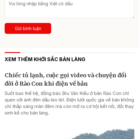
Gửi bình luận
XEM THÊM KHỞI SẮC BẢN LÀNG
Chiếc tủ lạnh, cuộc gọi video và chuyện đổi
đời ở Rào Con khi điện về bản
Suốt bao thế hệ, đồng bào Bru Vân Kiều ở bản Rào Con chỉ
quen với ánh đèn dầu leo lét. Điện lưới quốc gia về bản không
chỉ thắp sáng màn đêm mà còn mở ra cơ hội kết nối, đổi thay
sinh kế cho bản làng.