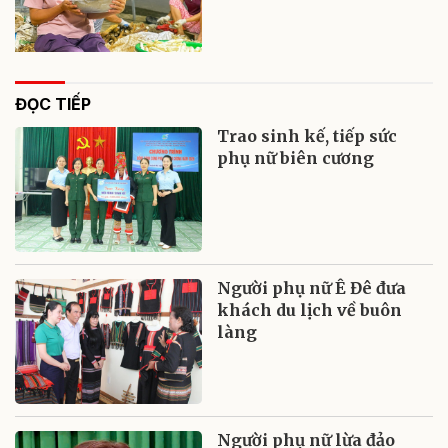
ĐỌC TIẾP
Trao sinh kế, tiếp sức
phụ nữ biên cương
Người phụ nữ Ê Đê đưa
khách du lịch về buôn
làng
Người phụ nữ lừa đảo