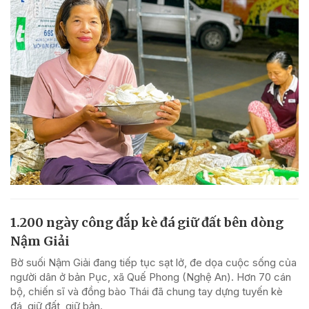
1.200 ngày công đắp kè đá giữ đất bên dòng
Nậm Giải
Bờ suối Nậm Giải đang tiếp tục sạt lở, đe dọa cuộc sống của
người dân ở bản Pục, xã Quế Phong (Nghệ An). Hơn 70 cán
bộ, chiến sĩ và đồng bào Thái đã chung tay dựng tuyến kè
đá, giữ đất, giữ bản.