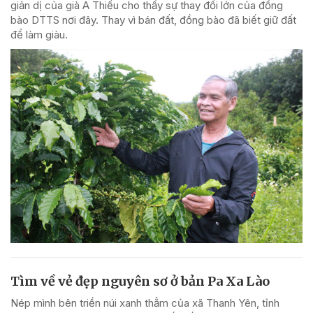
giản dị của già A Thiếu cho thấy sự thay đổi lớn của đồng
bào DTTS nơi đây. Thay vì bán đất, đồng bào đã biết giữ đất
để làm giàu.
Tìm về vẻ đẹp nguyên sơ ở bản Pa Xa Lào
Nép mình bên triền núi xanh thẳm của xã Thanh Yên, tỉnh