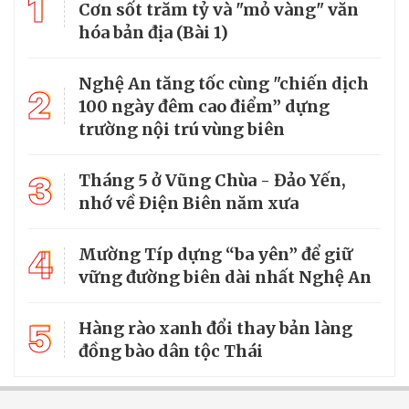
1
Cơn sốt trăm tỷ và "mỏ vàng" văn
hóa bản địa (Bài 1)
Nghệ An tăng tốc cùng "chiến dịch
2
100 ngày đêm cao điểm” dựng
trường nội trú vùng biên
3
Tháng 5 ở Vũng Chùa - Đảo Yến,
nhớ về Điện Biên năm xưa
4
Mường Típ dựng “ba yên” để giữ
vững đường biên dài nhất Nghệ An
5
Hàng rào xanh đổi thay bản làng
đồng bào dân tộc Thái