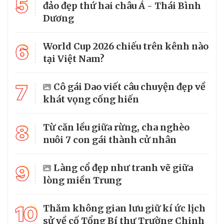
5
đảo đẹp thứ hai châu Á - Thái Bình
Dương
6
World Cup 2026 chiếu trên kênh nào
tại Việt Nam?
7
Cô gái Dao viết câu chuyện đẹp về
khát vọng cống hiến
8
Từ căn lều giữa rừng, cha nghèo
nuôi 7 con gái thành cử nhân
9
Làng cổ đẹp như tranh vẽ giữa
lòng miền Trung
10
Thăm không gian lưu giữ kí ức lịch
sử về cố Tổng Bí thư Trường Chinh