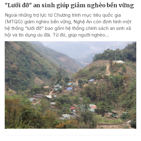
"Lưới đỡ" an sinh giúp giảm nghèo bền vững
Ngoài những trợ lực từ Chương trình mục tiêu quốc gia
(MTQG) giảm nghèo bền vững, Nghệ An còn định hình một
hệ thống “lưới đỡ” bao gồm hệ thống chính sách an sinh xã
hội và tín dụng ưu đãi. Từ đó, giúp người nghèo...