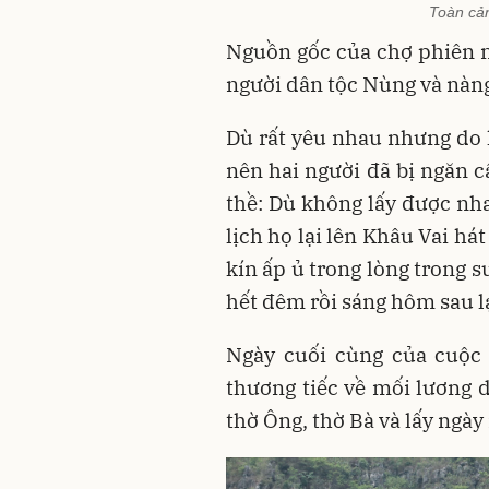
Toàn cả
Nguồn gốc của chợ phiên n
người dân tộc Nùng và nàng
Dù rất yêu nhau nhưng do 
nên hai người đã bị ngăn c
thề: Dù không lấy được n
lịch họ lại lên Khâu Vai h
kín ấp ủ trong lòng trong 
hết đêm rồi sáng hôm sau lạ
Ngày cuối cùng của cuộc 
thương tiếc về mối lương 
thờ Ông, thờ Bà và lấy ngà