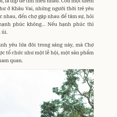
nơi, là dịp để tìm hiểu nhau. Còn một điểm
 như ở Khâu Vai, những người thời trẻ yêu
 nhau, đến chợ gặp nhau để tâm sự, hỏi
ó hạnh phúc không… Nếu hạnh phúc thì
 ủi.
ình yêu lứa đôi trong sáng này, mà Chợ
ợc tổ chức như một lễ hội, một sản phẩm
tham quan.