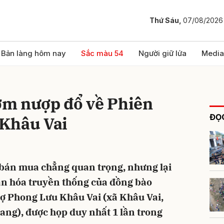
Thứ Sáu,
07/08/2026
bình luận
Bản làng hôm nay
Sắc màu 54
Người giữ lửa
Media
m nượp đổ về Phiên
ĐỌC
Khâu Vai
 bán mua chẳng quan trọng, nhưng lại
Hủy
G
 văn hóa truyền thống của đồng bào
ợ Phong Lưu Khâu Vai (xã Khâu Vai,
ang), được họp duy nhất 1 lần trong