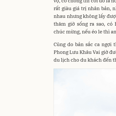
vợ, có chồng thì coi đó là 
rất giàu giá trị nhân bản,
nhau nhưng không lấy được
thăm giờ sống ra sao, c
chúc mừng, nếu éo le thì an
Cũng do bản sắc ca ngợi t
Phong Lưu Khâu Vai giờ đư
du lịch cho du khách đến 