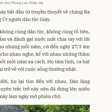
nh chợ Phong Lưu Khâu Vai
ày bắt đầu từ truyền thuyết về chàng Ba
 Út người dân tộc Giáy.
không cùng dân tộc, không cùng tổ tiên,
ấm và đành gạt nước mắt chia tay với lời
hau nhưng mỗi năm, cứ đến ngày 27/3 âm
át cho nhau nghe, kể với nhau những thầm
suốt một năm xa cách. Họ tâm tình, ca hát
i trở về với cuộc sống thường nhật.
đời, họ lại tìm đến với nhau. Dân làng
duyên trắc trở này nên đã dựng lên miếu
y này làm ngày mở phiên chợ.