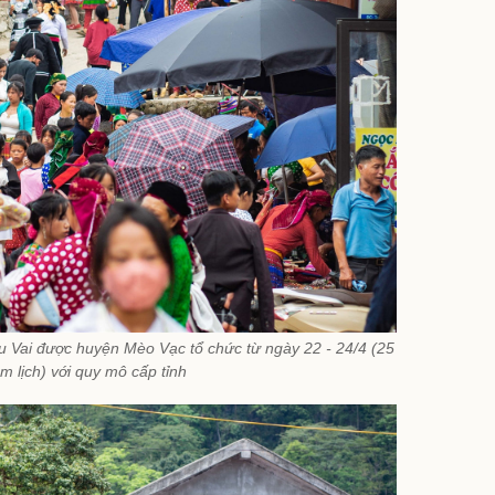
 Vai được huyện Mèo Vạc tổ chức từ ngày 22 - 24/4 (25
m lịch) với quy mô cấp tỉnh