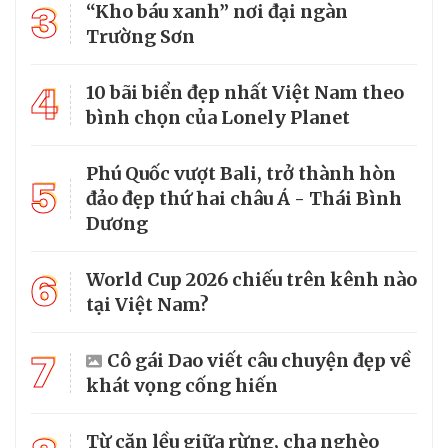
3
“Kho báu xanh” nơi đại ngàn
Trường Sơn
4
10 bãi biển đẹp nhất Việt Nam theo
bình chọn của Lonely Planet
Phú Quốc vượt Bali, trở thành hòn
5
đảo đẹp thứ hai châu Á - Thái Bình
Dương
6
World Cup 2026 chiếu trên kênh nào
tại Việt Nam?
7
Cô gái Dao viết câu chuyện đẹp về
khát vọng cống hiến
Từ căn lều giữa rừng, cha nghèo