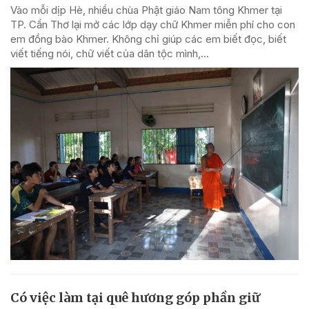
Vào mỗi dịp Hè, nhiều chùa Phật giáo Nam tông Khmer tại
TP. Cần Thơ lại mở các lớp dạy chữ Khmer miễn phí cho con
em đồng bào Khmer. Không chỉ giúp các em biết đọc, biết
viết tiếng nói, chữ viết của dân tộc mình,...
Có việc làm tại quê hương góp phần giữ