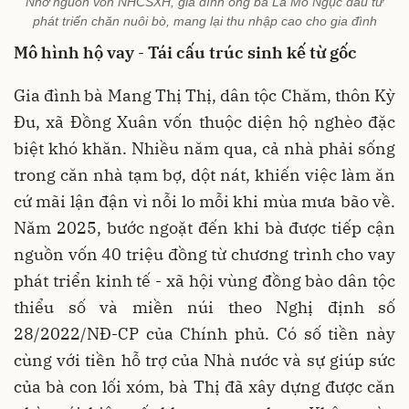
Nhờ nguồn vốn NHCSXH, gia đình ông bà La Mo Ngục đầu tư
phát triển chăn nuôi bò, mang lại thu nhập cao cho gia đình
Mô hình hộ vay
-
Tái cấu trúc sinh kế từ gốc
Gia đình bà Mang Thị Thị, dân tộc Chăm, thôn Kỳ
Đu, xã Đồng Xuân vốn thuộc diện hộ nghèo đặc
biệt khó khăn. Nhiều năm qua, cả nhà phải sống
trong căn nhà tạm bợ, dột nát, khiến việc làm ăn
cứ mãi lận đận vì nỗi lo mỗi khi mùa mưa bão về.
Năm 2025, bước ngoặt đến khi bà được tiếp cận
nguồn vốn 40 triệu đồng từ chương trình cho vay
phát triển kinh tế - xã hội vùng đồng bào dân tộc
thiểu số và miền núi theo Nghị định số
28/2022/NĐ-CP của Chính phủ. Có số tiền này
cùng với tiền hỗ trợ của Nhà nước và sự giúp sức
của bà con lối xóm, bà Thị đã xây dựng được căn