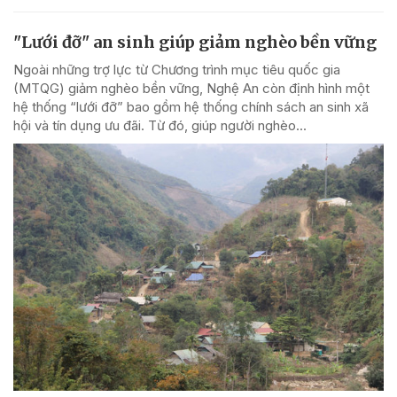
"Lưới đỡ" an sinh giúp giảm nghèo bền vững
Ngoài những trợ lực từ Chương trình mục tiêu quốc gia
(MTQG) giảm nghèo bền vững, Nghệ An còn định hình một
hệ thống “lưới đỡ” bao gồm hệ thống chính sách an sinh xã
hội và tín dụng ưu đãi. Từ đó, giúp người nghèo...