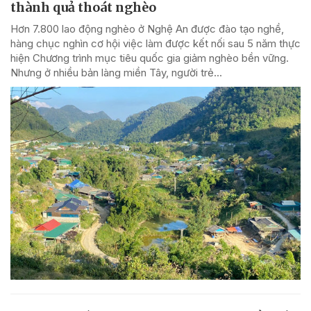
thành quả thoát nghèo
Hơn 7.800 lao động nghèo ở Nghệ An được đào tạo nghề,
hàng chục nghìn cơ hội việc làm được kết nối sau 5 năm thực
hiện Chương trình mục tiêu quốc gia giảm nghèo bền vững.
Nhưng ở nhiều bản làng miền Tây, người trẻ...