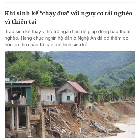
Khi sinh kế "chạy đua" với nguy cơ tái nghèo
vì thiên tai
Trao sinh kế thay vì hỗ trợ ngắn hạn để giúp đồng bào thoát
nghèo. Hàng chục nghìn hộ dân ở Nghệ An đã có thêm cơ
hội tạo thu nhập từ các mô hình sinh kế.