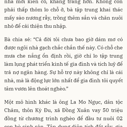
nhà mới kiên cố, khang trang hơn. Không còn
phải thấp thỏm lo chỗ ở, bà tập trung khai thác
mấy sào nương rẫy, trồng thêm sắn và chăn nuôi
nhỏ để cải thiện thu nhập.
Bà chia sẻ: “Cả đời tôi chưa bao giờ dám mơ có
được ngôi nhà gạch chắc chắn thế này. Có chỗ che
mưa che nắng ổn định rồi, giờ chỉ lo tập trung
làm lụng phát triển kinh tế gia đình và tích luỹ để
trả nợ ngân hàng. Sự hỗ trợ này không chỉ là cái
nhà, mà là động lực lớn nhất để gia đình tôi quyết
tâm vươn lên thoát nghèo.”
Một mô hình khác là ông La Mo Ngục, dân tộc
Chăm, thôn Kỳ Đu, xã Đồng Xuân vay 50 triệu
đồng từ chương trình nghèo để đầu tư nuôi 02
con bò sinh sản. Tận dụng diện tích đất rẫy, gia