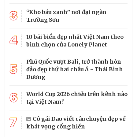
3
“Kho báu xanh” nơi đại ngàn
Trường Sơn
4
10 bãi biển đẹp nhất Việt Nam theo
bình chọn của Lonely Planet
Phú Quốc vượt Bali, trở thành hòn
5
đảo đẹp thứ hai châu Á - Thái Bình
Dương
6
World Cup 2026 chiếu trên kênh nào
tại Việt Nam?
7
Cô gái Dao viết câu chuyện đẹp về
khát vọng cống hiến