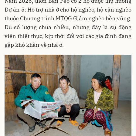
Năm 2025, thôn Bản Péo có 2 hộ được thụ hưởng
Dự án 5: Hỗ trợ nhà ở cho hộ nghèo, hộ cận nghèo
thuộc Chương trình MTQG Giảm nghèo bền vững.
Dù số lượng chưa nhiều, nhưng đây là sự động
viên thiết thực, kịp thời đối với các gia đình đang
gặp khó khăn về nhà ở.