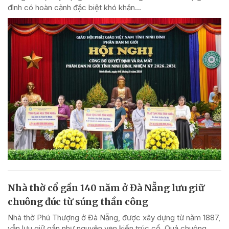
đình có hoàn cảnh đặc biệt khó khăn...
Nhà thờ cổ gần 140 năm ở Đà Nẵng lưu giữ
chuông đúc từ súng thần công
Nhà thờ Phú Thượng ở Đà Nẵng, được xây dựng từ năm 1887,
vẫn lưu giữ gần như nguyên vẹn kiến trúc cổ. Quả chuông