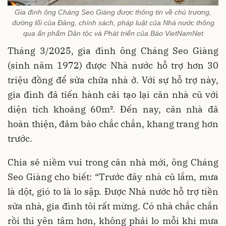
Gia đình ông Cháng Seo Giàng được thông tin về chủ trương,
đường lối của Đảng, chính sách, pháp luật của Nhà nước thông
qua ấn phẩm Dân tộc và Phát triển của Báo VietNamNet
Tháng 3/2025, gia đình ông Cháng Seo Giàng
(sinh năm 1972) được Nhà nước hỗ trợ hơn 30
triệu đồng để sửa chữa nhà ở. Với sự hỗ trợ này,
gia đình đã tiến hành cải tạo lại căn nhà cũ với
diện tích khoảng 60m². Đến nay, căn nhà đã
hoàn thiện, đảm bảo chắc chắn, khang trang hơn
trước.
Chia sẻ niềm vui trong căn nhà mới, ông Cháng
Seo Giàng cho biết: “Trước đây nhà cũ lắm, mưa
là dột, gió to là lo sập. Được Nhà nước hỗ trợ tiền
sửa nhà, gia đình tôi rất mừng. Có nhà chắc chắn
rồi thì yên tâm hơn, không phải lo mỗi khi mưa