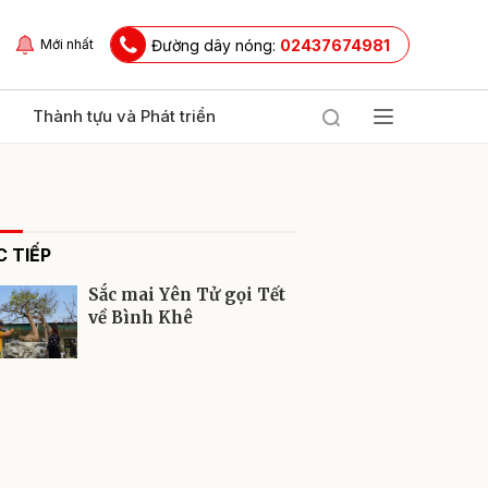
Đường dây nóng:
02437674981
Mới nhất
Thành tựu và Phát triển
 TIẾP
Sắc mai Yên Tử gọi Tết
về Bình Khê
ửi