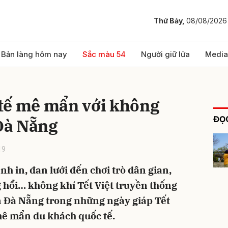
Thứ Bảy,
08/08/2026
bình luận
Bản làng hôm nay
Sắc màu 54
Người giữ lửa
Media
tế mê mẩn với không
ĐỌC
 Đà Nẵng
19
h in, đan lưới đến chơi trò dân gian,
Hủy
G
 hổi… không khí Tết Việt truyền thống
n Đà Nẵng trong những ngày giáp Tết
ê mẩn du khách quốc tế.