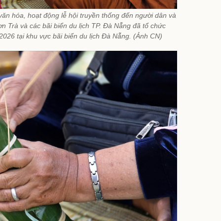
 văn hóa, hoạt động lễ hội truyền thống đến người dân và
 Trà và các bãi biển du lịch TP. Đà Nẵng đã tổ chức
26 tại khu vực bãi biển du lịch Đà Nẵng. (Ảnh CN)