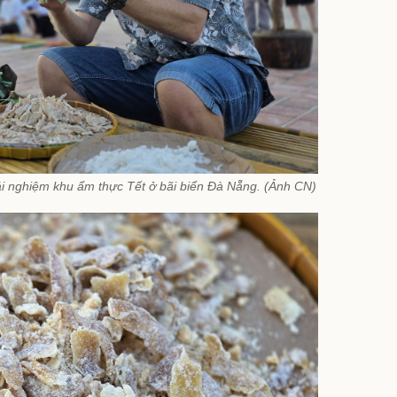
ải nghiệm khu ẩm thực Tết ở bãi biển Đà Nẵng. (Ảnh CN)