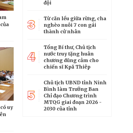
đội
cam
Từ căn lều giữa rừng, cha
3
 của
nghèo nuôi 7 con gái
thành cử nhân
Tổng Bí thư, Chủ tịch
4
nước truy tặng huân
chương dũng cảm cho
chiến sĩ Kpă Thiêp
Chủ tịch UBND tỉnh Ninh
Bình làm Trưởng Ban
5
Chỉ đạo Chương trình
MTQG giai đoạn 2026 -
 có uy
2030 của tỉnh
iên