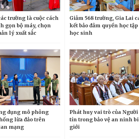
các trường là cuộc cách
Giảm 568 trường, Gia Lai 
h gọn bộ máy, chọn
kết bảo đảm quyền học tập
ản lý xuất sắc
học sinh
ứng dụng mô phỏng
Phát huy vai trò của Người
hống lừa đảo trên
tín trong bảo vệ an ninh b
ian mạng
giới