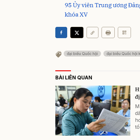
95 Ủy viên Trung ương Đảng
khóa XV
đại biểu Quốc hội
đại biểu Quốc hội
BÀI LIÊN QUAN
H
đ
M
d
h
tố