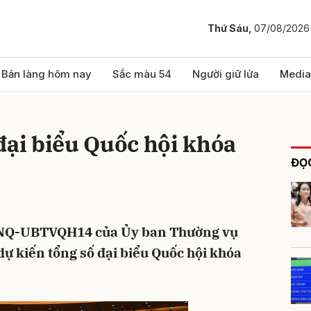
Thứ Sáu,
07/08/2026
bình luận
Bản làng hôm nay
Sắc màu 54
Người giữ lửa
Media
đại biểu Quốc hội khóa
ĐỌC
/NQ-UBTVQH14 của Ủy ban Thường vụ
Hủy
G
dự kiến tổng số đại biểu Quốc hội khóa