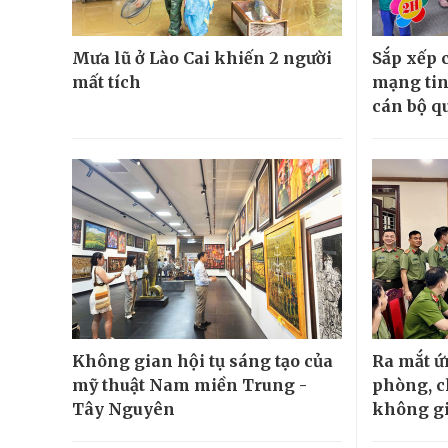
Mưa lũ ở Lào Cai khiến 2 người
Sắp xếp 
mất tích
mạng tin
cán bộ qu
Không gian hội tụ sáng tạo của
Ra mắt 
mỹ thuật Nam miền Trung -
phòng, c
Tây Nguyên
không g