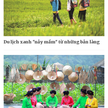
Du lịch xanh "nảy mầm" từ những bản làng