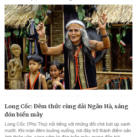
Long Cốc: Đêm thức cùng dải Ngân Hà, sáng
đón biển mây
Long Cốc (Phú Thọ) nổi tiếng với những đồi chè bát úp xanh
mướt. Khi màn đêm buông xuống, nơi đây trở thành điểm săn
ảnh thiên văn, sáng sớm lại đón biển mây, mang đến trải