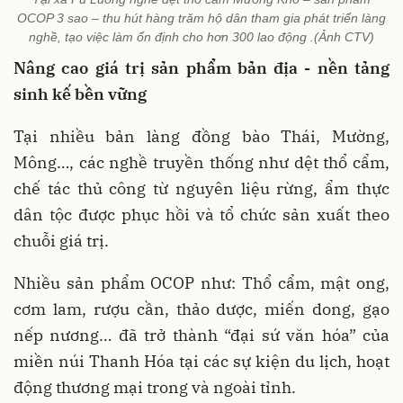
OCOP 3 sao – thu hút hàng trăm hộ dân tham gia phát triển làng
nghề, tạo việc làm ổn định cho hơn 300 lao động .(Ảnh CTV)
Nâng cao giá trị sản phẩm bản địa - nền tảng
sinh kế bền vững
Tại nhiều bản làng đồng bào Thái, Mường,
Mông…, các nghề truyền thống như dệt thổ cẩm,
chế tác thủ công từ nguyên liệu rừng, ẩm thực
dân tộc được phục hồi và tổ chức sản xuất theo
chuỗi giá trị.
Nhiều sản phẩm OCOP như: Thổ cẩm, mật ong,
cơm lam, rượu cần, thảo dược, miến dong, gạo
nếp nương… đã trở thành “đại sứ văn hóa” của
miền núi Thanh Hóa tại các sự kiện du lịch, hoạt
động thương mại trong và ngoài tỉnh.