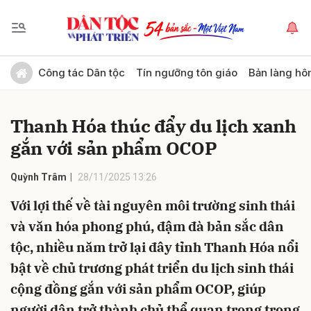
Gửi bình luận
Công tác Dân tộc
Tín ngưỡng tôn giáo
Bản làng hô
Thanh Hóa thúc đẩy du lịch xanh
gắn với sản phẩm OCOP
Quỳnh Trâm
28/11/2025 13:26
Với lợi thế về tài nguyên môi trường sinh thái
Hủy
Gửi
và văn hóa phong phú, đậm đà bản sắc dân
tộc, nhiều năm trở lại đây tỉnh Thanh Hóa nổi
bật về chủ trương phát triển du lịch sinh thái
cộng đồng gắn với sản phẩm OCOP, giúp
người dân trở thành chủ thể quan trọng trong