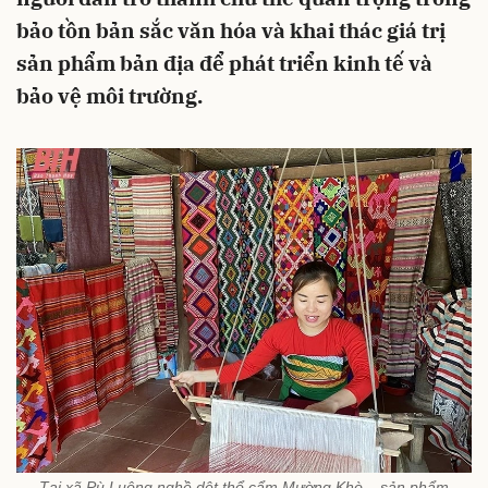
bảo tồn bản sắc văn hóa và khai thác giá trị
sản phẩm bản địa để phát triển kinh tế và
bảo vệ môi trường.
Tại xã Pù Luông nghề dệt thổ cẩm Mường Khò – sản phẩm