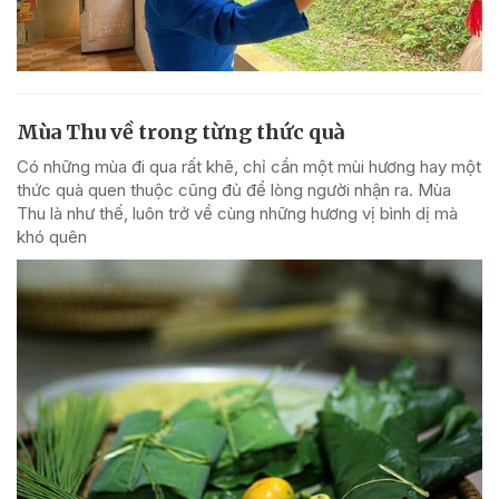
Mùa Thu về trong từng thức quà
Có những mùa đi qua rất khẽ, chỉ cần một mùi hương hay một
thức quà quen thuộc cũng đủ để lòng người nhận ra. Mùa
Thu là như thế, luôn trở về cùng những hương vị bình dị mà
khó quên