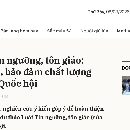
Thứ Bảy,
08/08/2026
bình luận
Bản làng hôm nay
Sắc màu 54
Người giữ lửa
Media
n ngưỡng, tôn giáo:
ĐỌC
, bảo đảm chất lượng
 Quốc hội
19:04
Hủy
G
, nghiên cứu ý kiến góp ý để hoàn thiện
 dự thảo Luật Tín ngưỡng, tôn giáo (sửa
ội.