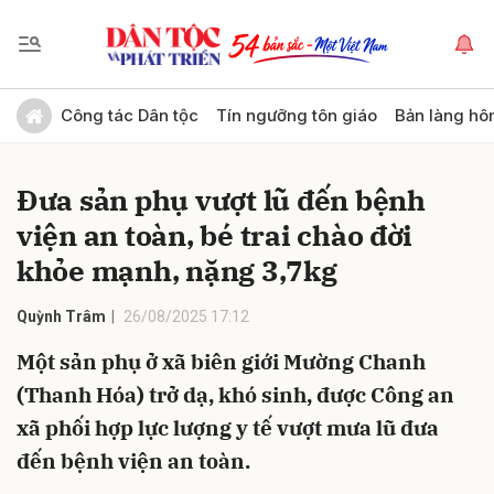
Gửi bình luận
Công tác Dân tộc
Tín ngưỡng tôn giáo
Bản làng hô
Đưa sản phụ vượt lũ đến bệnh
viện an toàn, bé trai chào đời
khỏe mạnh, nặng 3,7kg
Quỳnh Trâm
26/08/2025 17:12
Hủy
Gửi
Một sản phụ ở xã biên giới Mường Chanh
(Thanh Hóa) trở dạ, khó sinh, được Công an
xã phối hợp lực lượng y tế vượt mưa lũ đưa
đến bệnh viện an toàn.