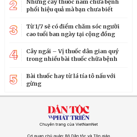
2
Những cây thuốc nam chữa bệnh
phổi hiệu quả mà bạn chưa biết
3
Từ 1/7 sẽ có điểm chăm sóc người
cao tuổi ban ngày tại cộng đồng
4
Cây ngái – Vị thuốc dân gian quý
trong nhiều bài thuốc chữa bệnh
5
Bài thuốc hay từ lá tía tô nấu với
gừng
Chuyên trang của VietNamNet
Cơ quan chủ quản: Bộ Dân tộc và Tôn giáo