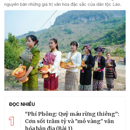
nguyên bản những giá trị văn hóa đặc sắc của dân tộc Lào.
ĐỌC NHIỀU
“Phí Phông: Quỷ máu rừng thiêng”:
1
Cơn sốt trăm tỷ và "mỏ vàng" văn
hóa bản địa (Bài 1)