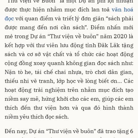
“Thư viện về Buôn” là một Dự án phi lợi nhuận
được thực hiện nhằm mục đích lan toả
văn hoá
đọc
với quan điểm và triết lý đơn giản “sách phải
được mang đến nơi cần sách”. Điểm nhấn mới
mẻ trong Dự án “Thư viện về buôn” năm 2020 là
kết hợp với thư viên lưu động tỉnh Đăk Lăk tặng
sách và cơ sở vật chất và tổ chức các hoạt động
cộng đồng xoay quanh không gian đọc sách như:
Nặn tò he, tái chế chai nhựa, trò chơi dân gian,
thiếu nhi vẽ tranh, lớp học về lòng biết ơn... Các
hoạt động trải nghiệm trên nhằm mục đích tạo
niềm say mê, hứng khởi cho các em, giúp các em
thích đến thư viện hơn và qua đó hình thành
niềm yêu thích đọc sách.
Đến nay, Dự án “Thư viện về buôn” đã trao tặng 6