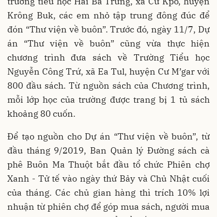
trường tiểu học Hai Bà Trưng, xã Cư Kpô, huyện
Krông Buk, các em nhỏ tập trung đông đúc để
đón “Thư viện về buôn”. Trước đó, ngày 11/7, Dự
án “Thư viện về buôn” cũng vừa thực hiện
chương trình đưa sách về Trường Tiểu học
Nguyễn Công Trứ, xã Ea Tul, huyện Cư M’gar với
800 đầu sách. Từ nguồn sách của Chương trình,
mỗi lớp học của trường được trang bị 1 tủ sách
khoảng 80 cuốn.
Để tạo nguồn cho Dự án “Thư viện về buôn”, từ
đầu tháng 9/2019, Ban Quản lý Đường sách cà
phê Buôn Ma Thuột bắt đầu tổ chức Phiên chợ
Xanh - Tử tế vào ngày thứ Bảy và Chủ Nhật cuối
của tháng. Các chủ gian hàng thì trích 10% lợi
nhuận từ phiên chợ để góp mua sách, người mua