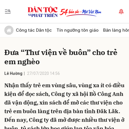
Gửi bình luận
Công tác Dân tộc
Tín ngưỡng tôn giáo
Bản làng hô
Đưa “Thư viện về buôn” cho trẻ
em nghèo
Lê Hường
27/07/2020 14:56
Nhận thấy trẻ em vùng sâu, vùng xa ít có điều
Hủy
Gửi
kiện để đọc sách, Công ty xã hội Bồ Công Anh
đã vận động, xin sách để mở các thư viện cho
trẻ em buôn làng trên địa bàn tỉnh Đăk Lăk.
Đến nay, Công ty đã mở được nhiều thư viện ở
buôn, tủ sách lớp học giúp lan tỏa văn hóa