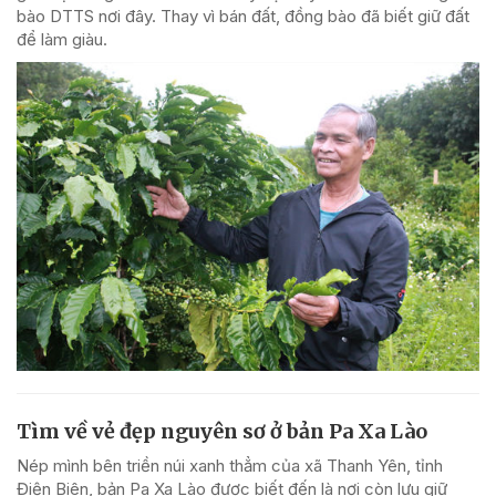
bào DTTS nơi đây. Thay vì bán đất, đồng bào đã biết giữ đất
để làm giàu.
Tìm về vẻ đẹp nguyên sơ ở bản Pa Xa Lào
Nép mình bên triền núi xanh thẳm của xã Thanh Yên, tỉnh
Điện Biên, bản Pa Xa Lào được biết đến là nơi còn lưu giữ