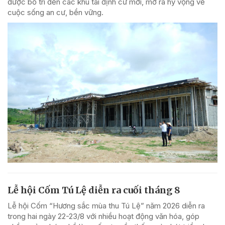
được bố trí đến các khu tái định cư mới, mở ra hy vọng về
cuộc sống an cư, bền vững.
Lễ hội Cốm Tú Lệ diễn ra cuối tháng 8
Lễ hội Cốm “Hương sắc mùa thu Tú Lệ” năm 2026 diễn ra
trong hai ngày 22-23/8 với nhiều hoạt động văn hóa, góp