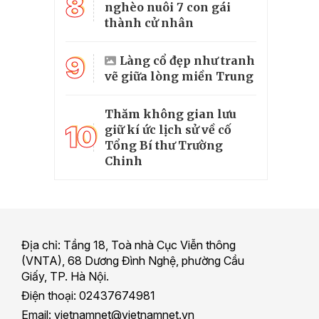
8
nghèo nuôi 7 con gái
thành cử nhân
9
Làng cổ đẹp như tranh
vẽ giữa lòng miền Trung
Thăm không gian lưu
10
giữ kí ức lịch sử về cố
Tổng Bí thư Trường
Chinh
Địa chỉ: Tầng 18, Toà nhà Cục Viễn thông
(VNTA), 68 Dương Đình Nghệ, phường Cầu
Giấy, TP. Hà Nội.
Điện thoại: 02437674981
Email: vietnamnet@vietnamnet.vn