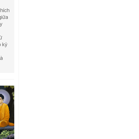
hích
giữa
ây
ử
p kỷ
và