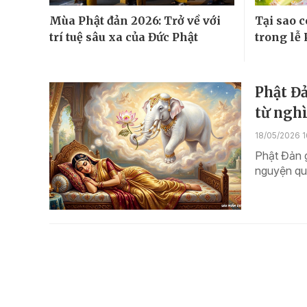
Mùa Phật đản 2026: Trở về với
Tại sao 
trí tuệ sâu xa của Đức Phật
trong lễ 
Phật Đả
từ ngh
18/05/2026 1
Phật Đản g
nguyện qua