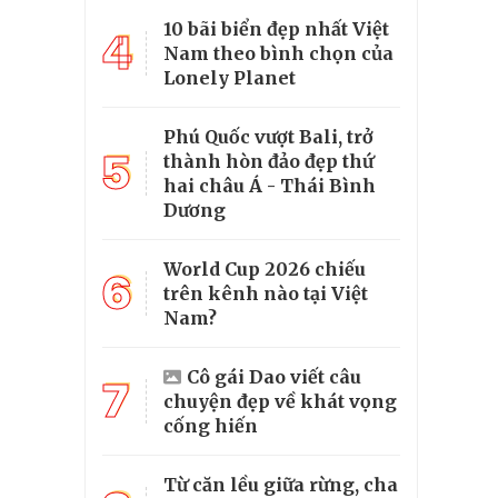
10 bãi biển đẹp nhất Việt
4
Nam theo bình chọn của
Lonely Planet
Phú Quốc vượt Bali, trở
5
thành hòn đảo đẹp thứ
hai châu Á - Thái Bình
Dương
World Cup 2026 chiếu
6
trên kênh nào tại Việt
Nam?
Cô gái Dao viết câu
7
chuyện đẹp về khát vọng
cống hiến
Từ căn lều giữa rừng, cha