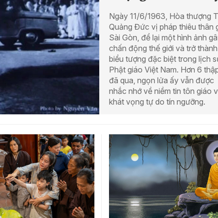
Ngày 11/6/1963, Hòa thượng T
Quảng Đức vị pháp thiêu thân 
Sài Gòn, để lại một hình ảnh g
chấn động thế giới và trở thành
biểu tượng đặc biệt trong lịch s
Phật giáo Việt Nam. Hơn 6 thậ
đã qua, ngọn lửa ấy vẫn được
nhắc nhớ về niềm tin tôn giáo 
khát vọng tự do tín ngưỡng.