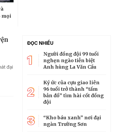
và
o mọi
yện
ĐỌC NHIỀU
Người đồng đội 99 tuổi
1
nghẹn ngào tiễn biệt
Anh hùng La Văn Cầu
át đại
Ký ức của cựu giao liên
2
96 tuổi trở thành “tấm
bản đồ” tìm hài cốt đồng
đội
3
“Kho báu xanh” nơi đại
ngàn Trường Sơn