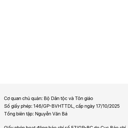
Cơ quan chủ quản: Bộ Dân tộc và Tôn giáo
Số giấy phép: 146/GP-BVHTTDL, cấp ngày 17/10/2025
Tổng biên tập: Nguyễn Văn Bá
Giấy phép hoạt động báo chí số 57/GP-BC do Cục Báo chí,