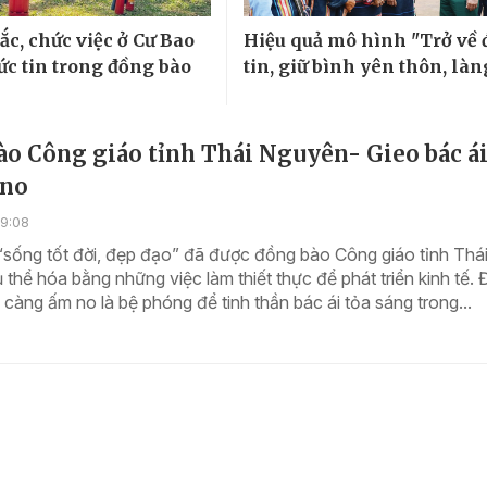
ắc, chức việc ở Cư Bao
Hiệu quả mô hình "Trở về 
ức tin trong đồng bào
tin, giữ bình yên thôn, làn
o Công giáo tỉnh Thái Nguyên- Gieo bác ái
 no
09:08
“sống tốt đời, đẹp đạo” đã được đồng bào Công giáo tỉnh Thá
thể hóa bằng những việc làm thiết thực để phát triển kinh tế. 
càng ấm no là bệ phóng để tinh thần bác ái tỏa sáng trong...