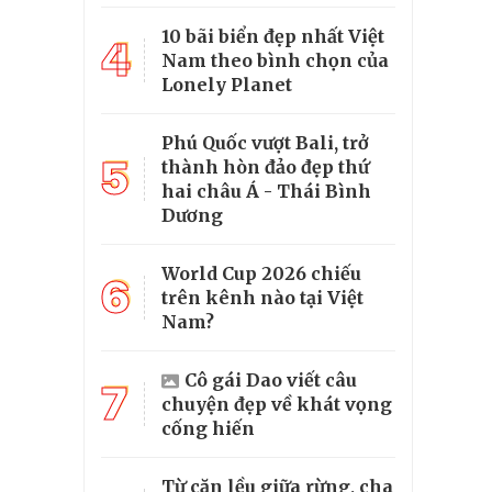
10 bãi biển đẹp nhất Việt
4
Nam theo bình chọn của
Lonely Planet
Phú Quốc vượt Bali, trở
5
thành hòn đảo đẹp thứ
hai châu Á - Thái Bình
Dương
World Cup 2026 chiếu
6
trên kênh nào tại Việt
Nam?
Cô gái Dao viết câu
7
chuyện đẹp về khát vọng
cống hiến
Từ căn lều giữa rừng, cha