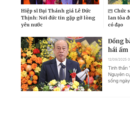
Hiệp sĩ Đại Thánh giá Lê Đức
Chức s
Thịnh: Nơi đức tin gặp gỡ lòng
lan tỏa đ
yêu nước
có đạo
Đồng bà
hái ấm
12/09/2025 
Tinh thần 
Nguyên cụ 
sống ngày 