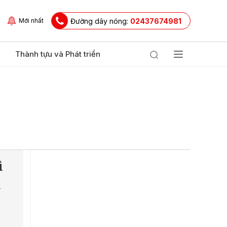
Đường dây nóng:
02437674981
Mới nhất
Thành tựu và Phát triển
ì
u
n