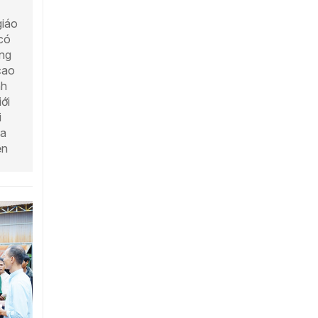
giáo
 có
ùng
cao
nh
iới
i
oa
ện