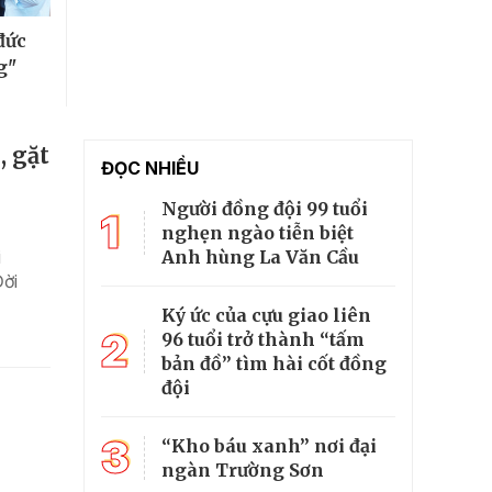
đức
g"
, gặt
ĐỌC NHIỀU
Người đồng đội 99 tuổi
1
nghẹn ngào tiễn biệt
Anh hùng La Văn Cầu
i
Đời
Ký ức của cựu giao liên
2
96 tuổi trở thành “tấm
bản đồ” tìm hài cốt đồng
đội
3
“Kho báu xanh” nơi đại
ngàn Trường Sơn