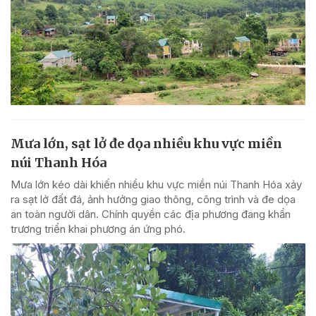
Mưa lớn, sạt lở đe dọa nhiều khu vực miền
núi Thanh Hóa
Mưa lớn kéo dài khiến nhiều khu vực miền núi Thanh Hóa xảy
ra sạt lở đất đá, ảnh hưởng giao thông, công trình và đe dọa
an toàn người dân. Chính quyền các địa phương đang khẩn
trương triển khai phương án ứng phó.