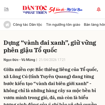
Gửi bình luận
Công tác Dân tộc
Tín ngưỡng tôn giáo
Bản làng hô
Dựng “vành đai xanh”, giữ vững
phên giậu Tổ quốc
Ngọc Đức - Vũ Mừng
21/04/2026 17:21
Giữa miền cực Bắc thiêng liêng của Tổ quốc,
Hủy
Gửi
xã Lũng Cú (tỉnh Tuyên Quang) đang từng
bước kiến tạo “vành đai biên giới xanh” -
không chỉ là những hàng cây sa mộc bền bỉ
vươn mình trong gió, đá, mà còn là biểu
tượng sinh động của ý chí bảo vệ chủ quyền,