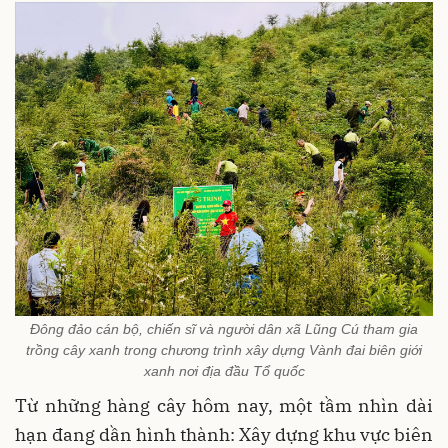
Đông đảo cán bộ, chiến sĩ và người dân xã Lũng Cú tham gia
trồng cây xanh trong chương trình xây dựng Vành đai biên giới
xanh nơi địa đầu Tổ quốc
Từ những hàng cây hôm nay, một tầm nhìn dài
hạn đang dần hình thành: Xây dựng khu vực biên