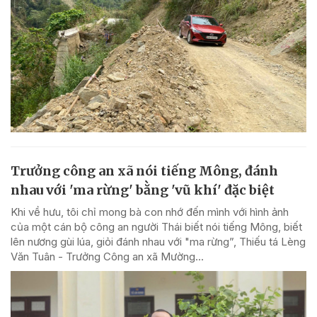
Trưởng công an xã nói tiếng Mông, đánh
nhau với 'ma rừng' bằng 'vũ khí' đặc biệt
Khi về hưu, tôi chỉ mong bà con nhớ đến mình với hình ảnh
của một cán bộ công an người Thái biết nói tiếng Mông, biết
lên nương gùi lúa, giỏi đánh nhau với "ma rừng”, Thiếu tá Lèng
Văn Tuân - Trưởng Công an xã Mường...