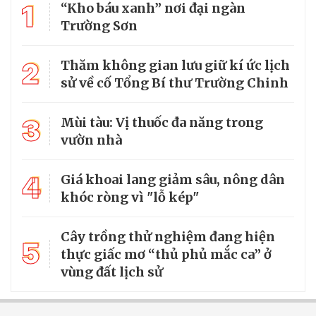
1
“Kho báu xanh” nơi đại ngàn
Trường Sơn
2
Thăm không gian lưu giữ kí ức lịch
sử về cố Tổng Bí thư Trường Chinh
3
Mùi tàu: Vị thuốc đa năng trong
vườn nhà
4
Giá khoai lang giảm sâu, nông dân
khóc ròng vì "lỗ kép"
Cây trồng thử nghiệm đang hiện
5
thực giấc mơ “thủ phủ mắc ca” ở
vùng đất lịch sử