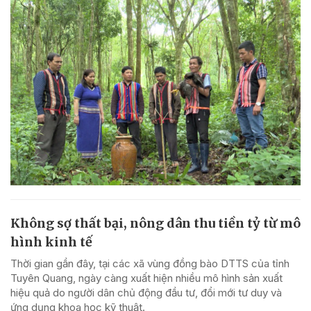
Không sợ thất bại, nông dân thu tiền tỷ từ mô
hình kinh tế
Thời gian gần đây, tại các xã vùng đồng bào DTTS của tỉnh
Tuyên Quang, ngày càng xuất hiện nhiều mô hình sản xuất
hiệu quả do người dân chủ động đầu tư, đổi mới tư duy và
ứng dụng khoa học kỹ thuật.