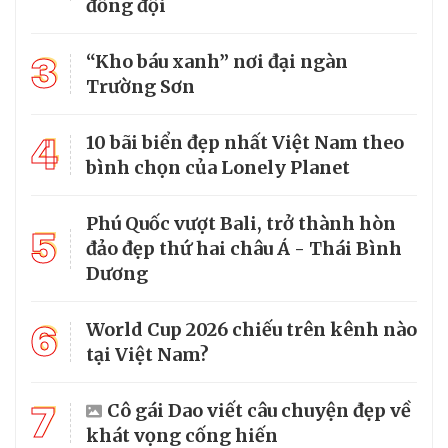
đồng đội
3
“Kho báu xanh” nơi đại ngàn
Trường Sơn
4
10 bãi biển đẹp nhất Việt Nam theo
bình chọn của Lonely Planet
Phú Quốc vượt Bali, trở thành hòn
5
đảo đẹp thứ hai châu Á - Thái Bình
Dương
6
World Cup 2026 chiếu trên kênh nào
tại Việt Nam?
7
Cô gái Dao viết câu chuyện đẹp về
khát vọng cống hiến