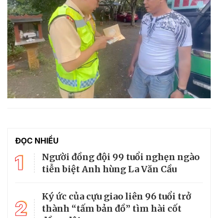
ĐỌC NHIỀU
1
Người đồng đội 99 tuổi nghẹn ngào
tiễn biệt Anh hùng La Văn Cầu
Ký ức của cựu giao liên 96 tuổi trở
2
thành “tấm bản đồ” tìm hài cốt