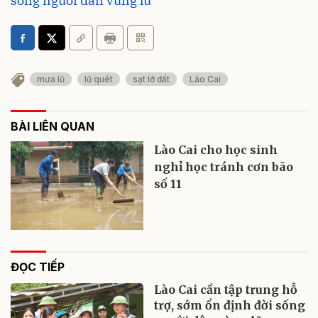
sống người dân vùng lũ
mưa lũ
lũ quét
sạt lở đất
Lào Cai
BÀI LIÊN QUAN
Lào Cai cho học sinh
nghỉ học tránh cơn bão
số 11
ĐỌC TIẾP
Lào Cai cần tập trung hỗ
trợ, sớm ổn định đời sống