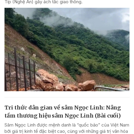
Típ (Nghệ An) gây ách tắc giao thông.
Tri thức dân gian về sâm Ngọc Linh: Nâng
tầm thương hiệu sâm Ngọc Linh (Bài cuối)
Sâm Ngọc Linh được mệnh danh là “quốc bảo” của Việt Nam
bởi giá trị kinh tế đặc biệt cao, cùng với những giá trị văn hóa