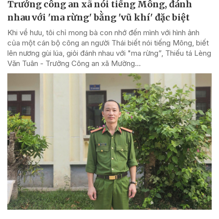
Trưởng công an xã nói tiếng Mông, đánh
nhau với 'ma rừng' bằng 'vũ khí' đặc biệt
Khi về hưu, tôi chỉ mong bà con nhớ đến mình với hình ảnh
của một cán bộ công an người Thái biết nói tiếng Mông, biết
lên nương gùi lúa, giỏi đánh nhau với "ma rừng”, Thiếu tá Lèng
Văn Tuân - Trưởng Công an xã Mường...