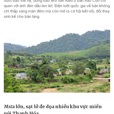
Suốt bao thế hệ, đồng bào Bru Vân Kiều ở bản Rào Con chỉ
quen với ánh đèn dầu leo lét. Điện lưới quốc gia về bản không
chỉ thắp sáng màn đêm mà còn mở ra cơ hội kết nối, đổi thay
sinh kế cho bản làng.
Mưa lớn, sạt lở đe dọa nhiều khu vực miền
núi Thanh Hóa