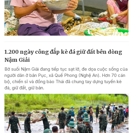
1.200 ngày công đắp kè đá giữ đất bên dòng
Nậm Giải
Bờ suối Nậm Giải đang tiếp tục sạt lở, đe dọa cuộc sống của
người dân ở bản Pục, xã Quế Phong (Nghệ An). Hơn 70 cán
bộ, chiến sĩ và đồng bào Thái đã chung tay dựng tuyến kè
đá, giữ đất, giữ bản.