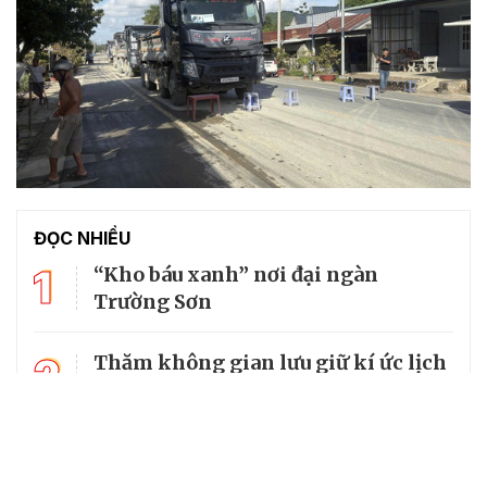
ĐỌC NHIỀU
1
“Kho báu xanh” nơi đại ngàn
Trường Sơn
2
Thăm không gian lưu giữ kí ức lịch
sử về cố Tổng Bí thư Trường Chinh
3
Mùi tàu: Vị thuốc đa năng trong
vườn nhà