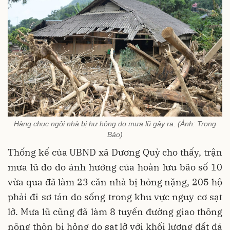
Hàng chục ngôi nhà bị hư hỏng do mưa lũ gây ra. (Ảnh: Trọng
Bảo)
Thống kế của UBND xã Dương Quỳ cho thấy, trận
mưa lũ do do ảnh hưởng của hoàn lưu bão số 10
vừa qua đã làm 23 căn nhà bị hỏng nặng, 205 hộ
phải đi sơ tán do sống trong khu vực nguy cơ sạt
lở. Mưa lũ cũng đã làm 8 tuyến đường giao thông
nông thôn bị hỏng do sạt lở với khối lượng đất đá