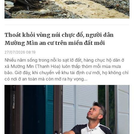
Thoát khỏi vùng núi chực đổ, người dân
Mường Mìn an cư trên miền đất mới
27/07/2026 08:19
Nhiều năm sống trong nỗi lo sạt lở đất, hàng chục hộ dân ở
xã Mường Mìn (Thanh Hóa) luôn thấp thỏm mỗi mùa mưa
bão. Giờ đây, khi chuyển về khu tái định cư mới, họ không chỉ
có nơi ở an toàn mà còn mở ra hy vọng...