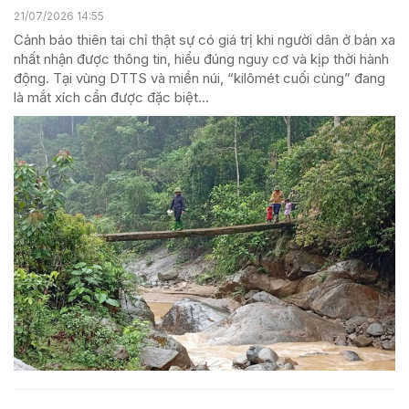
21/07/2026 14:55
Cảnh báo thiên tai chỉ thật sự có giá trị khi người dân ở bản xa
nhất nhận được thông tin, hiểu đúng nguy cơ và kịp thời hành
động. Tại vùng DTTS và miền núi, “kilômét cuối cùng” đang
là mắt xích cần được đặc biệt...