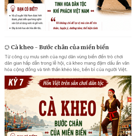
Cà kheo - Bước chân của miền biển
Từ công cụ mưu sinh của ngư dân vùng biển đến trò chơi
dân gian hấp dẫn trong lễ hội, cà kheo mang đậm dấu ấn văn
hóa cộng đồng và tinh thần khéo léo, bền bỉ của người Việt.