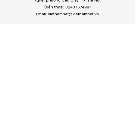
Nghệ, phường Cầu Giấy, TP. Hà Nội.
Điện thoại: 02437674981
Email: vietnamnet@vietnamnet.vn