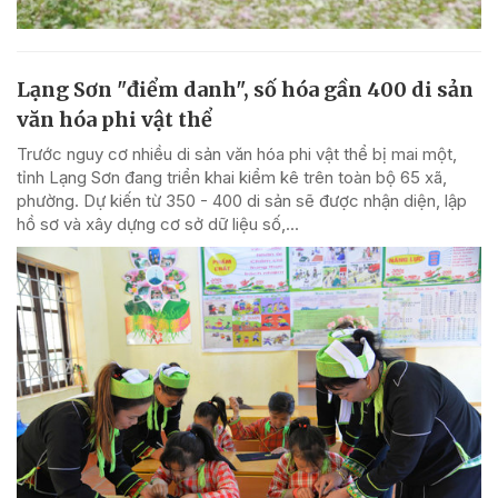
Lạng Sơn "điểm danh", số hóa gần 400 di sản
văn hóa phi vật thể
Trước nguy cơ nhiều di sản văn hóa phi vật thể bị mai một,
tỉnh Lạng Sơn đang triển khai kiểm kê trên toàn bộ 65 xã,
phường. Dự kiến từ 350 - 400 di sản sẽ được nhận diện, lập
hồ sơ và xây dựng cơ sở dữ liệu số,...