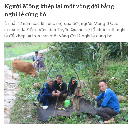
Người Mông khép lại một vòng đời bằng
nghi lễ cúng bò
Ít nhất 12 năm sau khi cha mẹ qua đời, người Mông ở Cao
nguyên đá Đồng Văn, tỉnh Tuyên Quang sẽ tổ chức một nghi
lễ để khép lại trọn vẹn một vòng đời là nghi lễ cúng bò