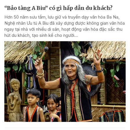
“Bảo tàng A Biu” có gì hấp dẫn du khách?
Hơn 50 năm sưu tầm, lưu giữ và truyền dạy văn hóa Ba Na,
Nghệ nhân Ưu tú A Biu đã xây dựng được không gian văn hóa
ngay tại nhà với nhiều di sản, hoạt động văn hóa đặc sắc thu
hút du khách, tạo sinh kế cho người...