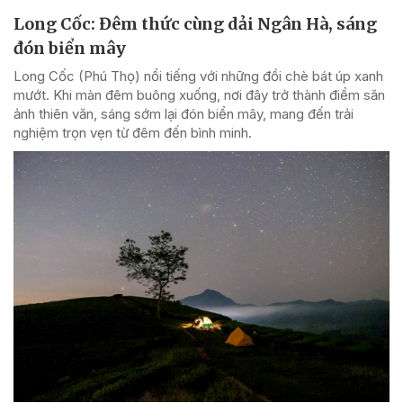
Long Cốc: Đêm thức cùng dải Ngân Hà, sáng
đón biển mây
Long Cốc (Phú Thọ) nổi tiếng với những đồi chè bát úp xanh
mướt. Khi màn đêm buông xuống, nơi đây trở thành điểm săn
ảnh thiên văn, sáng sớm lại đón biển mây, mang đến trải
nghiệm trọn vẹn từ đêm đến bình minh.