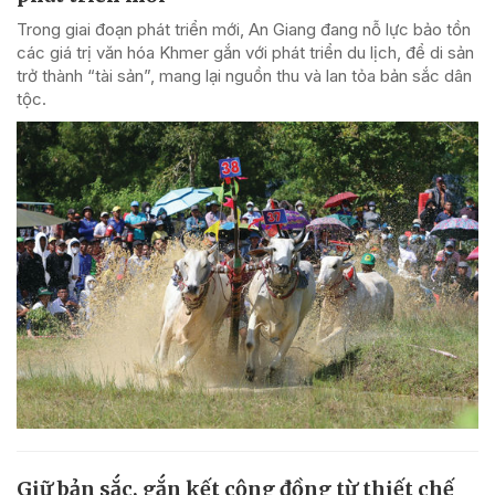
Trong giai đoạn phát triển mới, An Giang đang nỗ lực bảo tồn
các giá trị văn hóa Khmer gắn với phát triển du lịch, để di sản
trở thành “tài sản”, mang lại nguồn thu và lan tỏa bản sắc dân
tộc.
Giữ bản sắc, gắn kết cộng đồng từ thiết chế