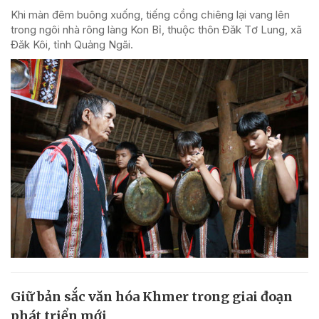
Khi màn đêm buông xuống, tiếng cồng chiêng lại vang lên
trong ngôi nhà rông làng Kon Bỉ, thuộc thôn Đăk Tơ Lung, xã
Đăk Kôi, tỉnh Quảng Ngãi.
Giữ bản sắc văn hóa Khmer trong giai đoạn
phát triển mới