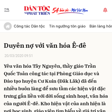
Gửi bình luận
Công tác Dân tộc
Tín ngưỡng tôn giáo
Bản làng hô
Duyên nợ với văn hóa Ê-đê
20/03/2020 09:51
Yêu văn hóa Tây Nguyên, thầy giáo Trần
Quốc Toản công tác tại Phòng Giáo dục và
Hủy
Gửi
Đào tạo huyện Cư Kuin (Đăk Lăk) đã đến
nhiều buôn làng để sưu tầm các hiện vật đặc
trưng gắn liền với đời sống sinh hoạt, văn hóa
của người Ê-đê. Kho hiện vật của anh hiện là
nơi học sinh, giáo viên tìm hiểu về giá trị văn