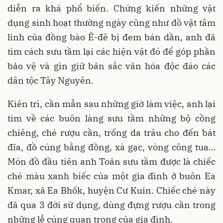
diễn ra khá phổ biến. Chứng kiến những vật
dụng sinh hoạt thường ngày cũng như đồ vật tâm
linh của đồng bào Ê-đê bị đem bán dần, anh đã
tìm cách sưu tầm lại các hiện vật đó để góp phần
bảo vệ và gìn giữ bản sắc văn hóa độc đáo các
dân tộc Tây Nguyên.
Kiên trì, cần mẫn sau những giờ làm việc, anh lại
tìm về các buôn làng sưu tầm những bộ cồng
chiêng, ché rượu cần, trống da trâu cho đến bát
đĩa, đồ cúng bằng đồng, xà gạc, vòng công tua…
Món đồ đầu tiên anh Toản sưu tầm được là chiếc
ché màu xanh biếc của một gia đình ở buôn Ea
Kmar, xã Ea Bhốk, huyện Cư Kuin. Chiếc ché này
đã qua 3 đời sử dụng, dùng đựng rượu cần trong
những lễ cúng quan trọng của gia đình.