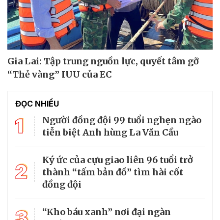
Gia Lai: Tập trung nguồn lực, quyết tâm gỡ
“Thẻ vàng” IUU của EC
ĐỌC NHIỀU
1
Người đồng đội 99 tuổi nghẹn ngào
tiễn biệt Anh hùng La Văn Cầu
Ký ức của cựu giao liên 96 tuổi trở
2
thành “tấm bản đồ” tìm hài cốt
đồng đội
3
“Kho báu xanh” nơi đại ngàn