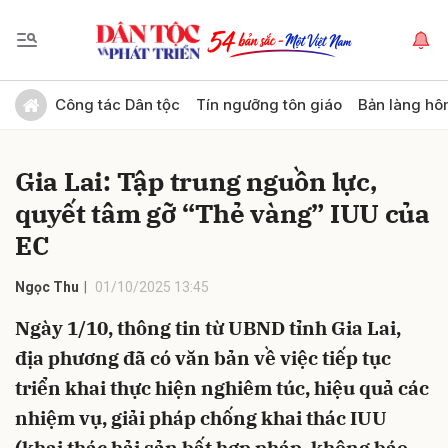
Gửi bình luận
Công tác Dân tộc
Tín ngưỡng tôn giáo
Bản làng hô
Gia Lai: Tập trung nguồn lực,
quyết tâm gỡ “Thẻ vàng” IUU của
EC
Ngọc Thu
01/10/2025 13:45
Hủy
Gửi
Ngày 1/10, thông tin từ UBND tỉnh Gia Lai,
địa phương đã có văn bản về việc tiếp tục
triển khai thực hiện nghiêm túc, hiệu quả các
nhiệm vụ, giải pháp chống khai thác IUU