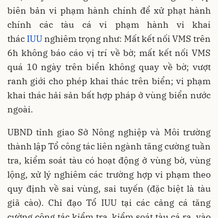
biên bản vi phạm hành chính để xử phạt hành
chính các tàu cá vi phạm hành vi khai
thác
IUU
nghiêm trọng như: Mất kết nối VMS trên
6h không báo cáo vị trí về bờ; mất kết nối VMS
quá 10 ngày trên biển không quay về bờ; vượt
ranh giới cho phép khai thác trên biển; vi phạm
khai thác hải sản bất hợp pháp ở vùng biển nước
ngoài.
UBND tỉnh giao Sở Nông nghiệp và Môi trường
thành lập Tổ công tác liên ngành tăng cường tuần
tra, kiểm soát tàu có hoạt động ở vùng bờ, vùng
lộng, xử lý nghiêm các trường hợp vi phạm theo
quy định về sai vùng, sai tuyến (đặc biệt là tàu
giã cào). Chỉ đạo Tổ IUU tại các cảng cá tăng
cường công tác kiểm tra, kiểm soát tàu cá ra, vào