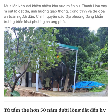
Mưa lớn kéo dài khiến nhiều khu vực miền núi Thanh Hóa xảy
ra sạt lở đất đá, ảnh hưởng giao thông, công trình và đe dọa
an toàn người dân. Chính quyền các địa phương đang khẩn
trương triển khai phương án ứng phó.
Từ tấm thẻ hơn 50 năm dưới lòng đất đến hy