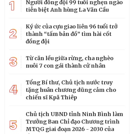
1
Người đồng đội 99 tuổi nghẹn ngào
tiễn biệt Anh hùng La Văn Cầu
Ký ức của cựu giao liên 96 tuổi trở
2
thành “tấm bản đồ” tìm hài cốt
đồng đội
3
Từ căn lều giữa rừng, cha nghèo
nuôi 7 con gái thành cử nhân
Tổng Bí thư, Chủ tịch nước truy
4
tặng huân chương dũng cảm cho
chiến sĩ Kpă Thiêp
Chủ tịch UBND tỉnh Ninh Bình làm
5
Trưởng Ban Chỉ đạo Chương trình
MTQG giai đoạn 2026 - 2030 của