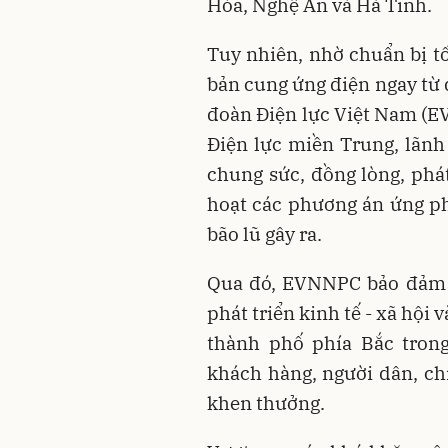
Hóa, Nghệ An và Hà Tĩnh.
Tuy nhiên, nhờ chuẩn bị t
bản cung ứng điện ngay từ 
đoàn Điện lực Việt Nam (EV
Điện lực miền Trung, lãnh
chung sức, đồng lòng, phát
hoạt các phương án ứng p
bão lũ gây ra.
Qua đó, EVNNPC bảo đảm c
phát triển kinh tế - xã hội 
thành phố phía Bắc tron
khách hàng, người dân, c
khen thưởng.