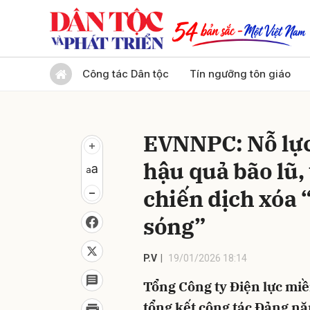
Gửi 
Công tác Dân tộc
Tín ngưỡng tôn giáo
EVNNPC: Nỗ lực
hậu quả bão lũ, 
chiến dịch xóa 
sóng”
P.V
19/01/2026 18:14
Tổng Công ty Điện lực mi
tổng kết công tác Đảng nă