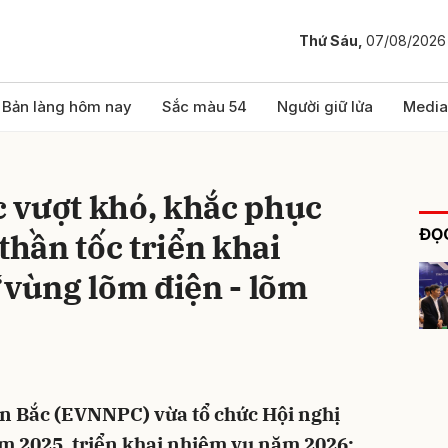
Thứ Sáu,
07/08/2026
bình luận
Bản làng hôm nay
Sắc màu 54
Người giữ lửa
Media
 vượt khó, khắc phục
ĐỌC
thần tốc triển khai
“vùng lõm điện - lõm
Hủy
G
ền Bắc (EVNNPC) vừa tổ chức Hội nghị
m 2025, triển khai nhiệm vụ năm 2026;