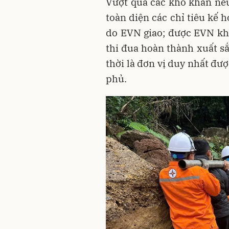
Vượt qua các khó khăn nê
toàn diện các chỉ tiêu kế
do EVN giao; được EVN kh
thi đua hoàn thành xuất sắ
thời là đơn vị duy nhất đư
phủ.