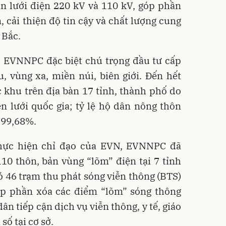
n lưới điện 220 kV và 110 kV, góp phần
, cải thiện độ tin cậy và chất lượng cung
 Bắc.
 EVNNPC đặc biệt chú trọng đầu tư cấp
, vùng xa, miền núi, biên giới. Đến hết
 khu trên địa bàn 17 tỉnh, thành phố do
 lưới quốc gia; tỷ lệ hộ dân nông thôn
 99,68%.
hực hiện chỉ đạo của EVN, EVNNPC đã
10 thôn, bản vùng “lõm” điện tại 7 tỉnh
ó 46 trạm thu phát sóng viễn thông (BTS)
óp phần xóa các điểm “lõm” sóng thông
dân tiếp cận dịch vụ viễn thông, y tế, giáo
số tại cơ sở.