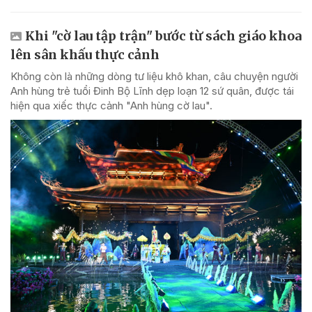
Khi "cờ lau tập trận" bước từ sách giáo khoa
lên sân khấu thực cảnh
Không còn là những dòng tư liệu khô khan, câu chuyện người
Anh hùng trẻ tuổi Đinh Bộ Lĩnh dẹp loạn 12 sứ quân, được tái
hiện qua xiếc thực cảnh "Anh hùng cờ lau".