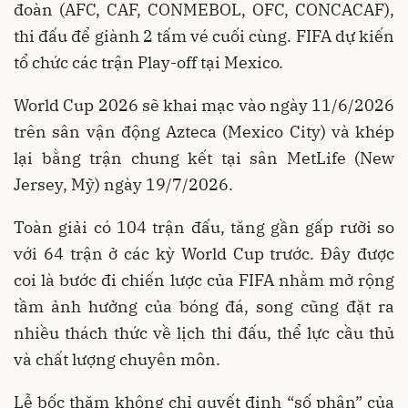
đoàn (AFC, CAF, CONMEBOL, OFC, CONCACAF),
thi đấu để giành 2 tấm vé cuối cùng. FIFA dự kiến
tổ chức các trận Play-off tại Mexico.
World Cup 2026 sẽ khai mạc vào ngày 11/6/2026
trên sân vận động Azteca (Mexico City) và khép
lại bằng trận chung kết tại sân MetLife (New
Jersey, Mỹ) ngày 19/7/2026.
Toàn giải có 104 trận đấu, tăng gần gấp rưỡi so
với 64 trận ở các kỳ World Cup trước. Đây được
coi là bước đi chiến lược của FIFA nhằm mở rộng
tầm ảnh hưởng của bóng đá, song cũng đặt ra
nhiều thách thức về lịch thi đấu, thể lực cầu thủ
và chất lượng chuyên môn.
Lễ bốc thăm không chỉ quyết định “số phận” của