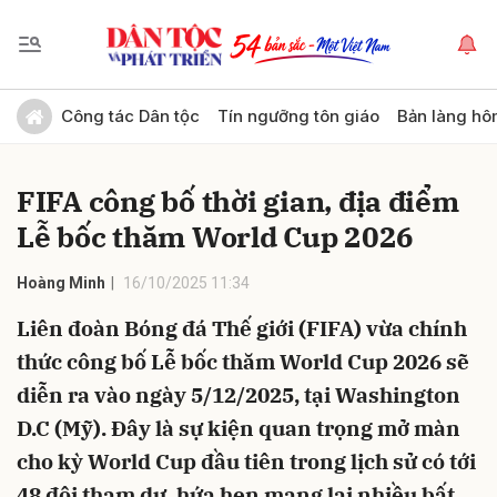
Gửi bình luận
Công tác Dân tộc
Tín ngưỡng tôn giáo
Bản làng hô
FIFA công bố thời gian, địa điểm
Lễ bốc thăm World Cup 2026
Hoàng Minh
16/10/2025 11:34
Liên đoàn Bóng đá Thế giới (FIFA) vừa chính
Hủy
Gửi
thức công bố Lễ bốc thăm World Cup 2026 sẽ
diễn ra vào ngày 5/12/2025, tại Washington
D.C (Mỹ). Đây là sự kiện quan trọng mở màn
cho kỳ World Cup đầu tiên trong lịch sử có tới
48 đội tham dự, hứa hẹn mang lại nhiều bất