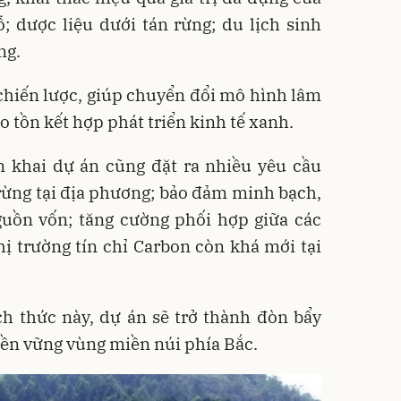
; dược liệu dưới tán rừng; du lịch sinh
ng.
chiến lược, giúp chuyển đổi mô hình lâm
o tồn kết hợp phát triển kinh tế xanh.
ển khai dự án cũng đặt ra nhiều yêu cầu
rừng tại địa phương; bảo đảm minh bạch,
guồn vốn; tăng cường phối hợp giữa các
thị trường tín chỉ Carbon còn khá mới tại
ch thức này, dự án sẽ trở thành đòn bẩy
bền vững vùng miền núi phía Bắc.