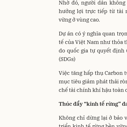
Nhờ đó, người dân không 
hưởng lợi trực tiếp từ tà
vững ở vùng cao.
Dự án có ý nghĩa quan trọn
tế của Việt Nam như thỏa t
do quốc gia tự quyết định 
(SDGs)
Việc tăng hấp thụ Carbon t
mục tiêu giảm phát thải ròn
chế tài chính khí hậu toàn 
Thúc đẩy “kinh tế rừng” đa
Không chỉ dừng lại ở bảo 
triển kinh tế rừng bền vữn