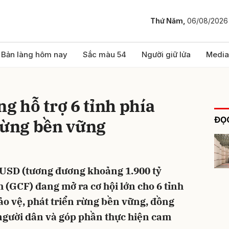
Thứ Năm,
06/08/2026
bình luận
Bản làng hôm nay
Sắc màu 54
Người giữ lửa
Media
ng hỗ trợ 6 tỉnh phía
ĐỌC
rừng bền vững
u USD (tương đương khoảng 1.900 tỷ
Hủy
G
 (GCF) đang mở ra cơ hội lớn cho 6 tỉnh
ảo vệ, phát triển rừng bền vững, đồng
o người dân và góp phần thực hiện cam