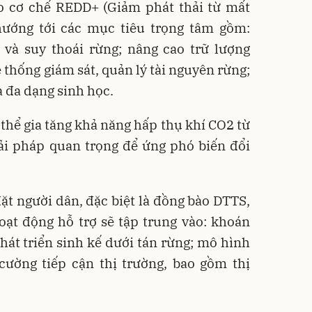
eo cơ chế REDD+ (Giảm phát thải từ mất
 hướng tới các mục tiêu trọng tâm gồm:
 và suy thoái rừng; nâng cao trữ lượng
 thống giám sát, quản lý tài nguyên rừng;
à đa dạng sinh học.
thể gia tăng khả năng hấp thụ khí CO2 từ
ải pháp quan trọng để ứng phó biến đổi
đặt người dân, đặc biệt là đồng bào DTTS,
hoạt động hỗ trợ sẽ tập trung vào: khoán
hát triển sinh kế dưới tán rừng; mô hình
cường tiếp cận thị trường, bao gồm thị