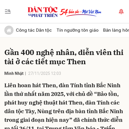
Gửi bình luận
Công tác Dân tộc
Tín ngưỡng tôn giáo
Bản làng hô
Gần 400 nghệ nhân, diễn viên thi
tài ở các tiết mục Then
Minh Nhật
27/11/2025 12:03
Liên hoan hát Then, đàn Tính tỉnh Bắc Ninh
Hủy
Gửi
lần thứ nhất năm 2025, với chủ đề “Bảo tồn,
phát huy nghệ thuật hát Then, đàn Tính các
dân tộc Tày, Nùng trên địa bàn tỉnh Bắc Ninh
trong giai đoạn hiện nay” đã chính thức diễn
ra tối 26/11, tại Trung tâm Văn hóa - Triển