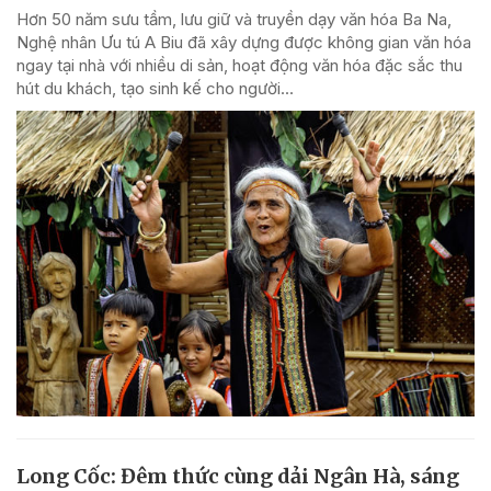
Hơn 50 năm sưu tầm, lưu giữ và truyền dạy văn hóa Ba Na,
Nghệ nhân Ưu tú A Biu đã xây dựng được không gian văn hóa
ngay tại nhà với nhiều di sản, hoạt động văn hóa đặc sắc thu
hút du khách, tạo sinh kế cho người...
Long Cốc: Đêm thức cùng dải Ngân Hà, sáng