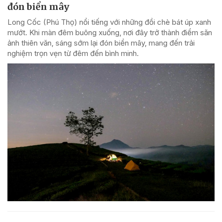
đón biển mây
Long Cốc (Phú Thọ) nổi tiếng với những đồi chè bát úp xanh
mướt. Khi màn đêm buông xuống, nơi đây trở thành điểm săn
ảnh thiên văn, sáng sớm lại đón biển mây, mang đến trải
nghiệm trọn vẹn từ đêm đến bình minh.