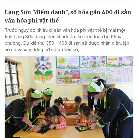
Lạng Sơn "điểm danh", số hóa gần 400 di sản
văn hóa phi vật thể
Trước nguy cơ nhiều di sản văn hóa phi vật thể bị mai một,
tỉnh Lạng Sơn đang triển khai kiểm kê trên toàn bộ 65 xã,
phường. Dự kiến từ 350 - 400 di sản sẽ được nhận diện, lập
hồ sơ và xây dựng cơ sở dữ liệu số,...