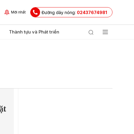
Đường dây nóng:
02437674981
Mới nhất
Thành tựu và Phát triển
ặt
h