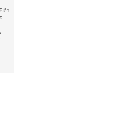
 Biên
t
,
p