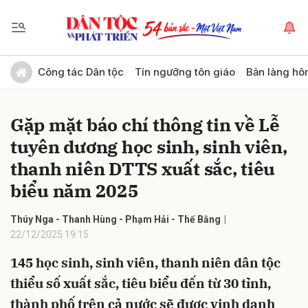
Gửi bình luận
Công tác Dân tộc
Tín ngưỡng tôn giáo
Bản làng hô
Gặp mặt báo chí thông tin về Lễ
tuyên dương học sinh, sinh viên,
thanh niên DTTS xuất sắc, tiêu
biểu năm 2025
Hủy
Gửi
Thúy Nga - Thanh Hùng - Phạm Hải - Thế Bằng
22/12/2025 19:15
145 học sinh, sinh viên, thanh niên dân tộc
thiểu số xuất sắc, tiêu biểu đến từ 30 tỉnh,
thành phố trên cả nước sẽ được vinh danh