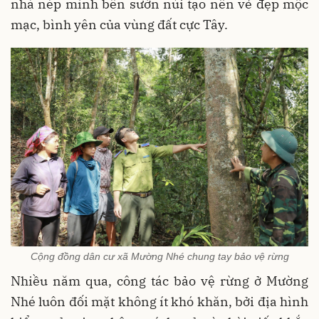
nhà nép mình bên sườn núi tạo nên vẻ đẹp mộc
mạc, bình yên của vùng đất cực Tây.
Cộng đồng dân cư xã Mường Nhé chung tay bảo vệ rừng
Nhiều năm qua, công tác bảo vệ rừng ở Mường
Nhé luôn đối mặt không ít khó khăn, bởi địa hình