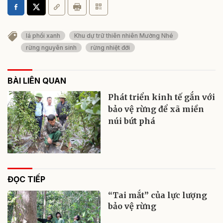
lá phổi xanh
Khu dự trữ thiên nhiên Mường Nhé
rừng nguyên sinh
rừng nhiệt đới
BÀI LIÊN QUAN
Phát triển kinh tế gắn với
bảo vệ rừng để xã miền
núi bứt phá
ĐỌC TIẾP
“Tai mắt” của lực lượng
bảo vệ rừng