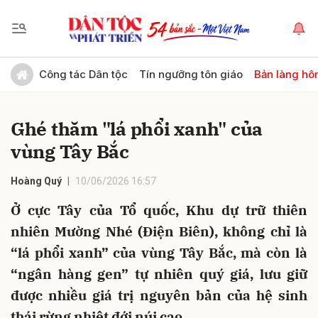
Gửi bình luận
Công tác Dân tộc
Tín ngưỡng tôn giáo
Bản làng hô
Ghé thăm "lá phổi xanh" của
vùng Tây Bắc
Hoàng Quý
10/06/2026 16:57
Ở cực Tây của Tổ quốc, Khu dự trữ thiên
Hủy
Gửi
nhiên Mường Nhé (Điện Biên), không chỉ là
“lá phổi xanh” của vùng Tây Bắc, mà còn là
“ngân hàng gen” tự nhiên quý giá, lưu giữ
được nhiều giá trị nguyên bản của hệ sinh
thái rừng nhiệt đới núi cao.