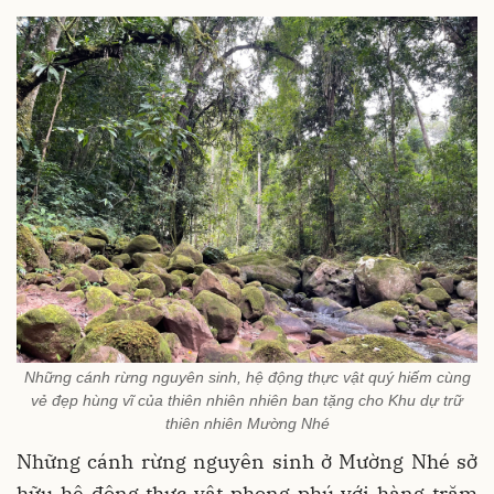
Những cánh rừng nguyên sinh, hệ động thực vật quý hiếm cùng
vẻ đẹp hùng vĩ của thiên nhiên nhiên ban tặng cho Khu dự trữ
thiên nhiên Mường Nhé
Những cánh rừng nguyên sinh ở Mường Nhé sở
hữu hệ động thực vật phong phú với hàng trăm