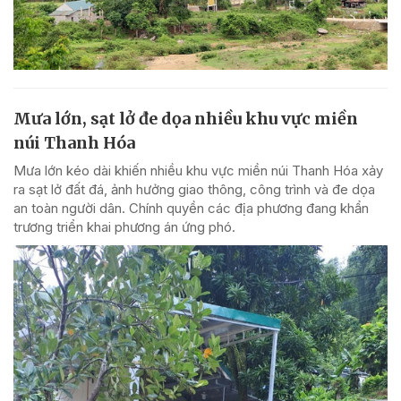
Mưa lớn, sạt lở đe dọa nhiều khu vực miền
núi Thanh Hóa
Mưa lớn kéo dài khiến nhiều khu vực miền núi Thanh Hóa xảy
ra sạt lở đất đá, ảnh hưởng giao thông, công trình và đe dọa
an toàn người dân. Chính quyền các địa phương đang khẩn
trương triển khai phương án ứng phó.