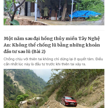
Một năm sau đại hồng thủy miền Tây Nghệ
An: Không thể chống lũ bằng những khoản
đầu tư sau lũ (Bài 2)
Chống chịu với thiên tai không chỉ dừng lại ở quyết tâm. Điều
cần nhất lúc này là đầu tư trước khi thiên tai xảy ra.