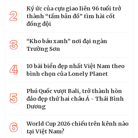
Ký ức của cựu giao liên 96 tuổi trở
2
thành “tấm bản đồ” tìm hài cốt
đồng đội
3
“Kho báu xanh” nơi đại ngàn
Trường Sơn
4
10 bãi biển đẹp nhất Việt Nam theo
bình chọn của Lonely Planet
Phú Quốc vượt Bali, trở thành hòn
5
đảo đẹp thứ hai châu Á - Thái Bình
Dương
6
World Cup 2026 chiếu trên kênh nào
tại Việt Nam?