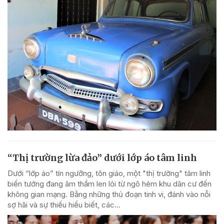
“Thị trường lừa đảo” dưới lớp áo tâm linh
Dưới “lớp áo” tín ngưỡng, tôn giáo, một "thị trường" tâm linh
biến tướng đang âm thầm len lỏi từ ngõ hẻm khu dân cư đến
không gian mạng. Bằng những thủ đoạn tinh vi, đánh vào nỗi
sợ hãi và sự thiếu hiểu biết, các...