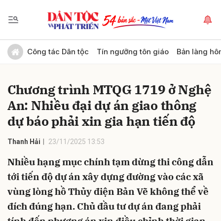
Gửi bình luận
Công tác Dân tộc
Tín ngưỡng tôn giáo
Bản làng hô
Chương trình MTQG 1719 ở Nghệ
An: Nhiều đại dự án giao thông
dự báo phải xin gia hạn tiến độ
Thanh Hải
23/11/2025 13:53
Hủy
Gửi
Nhiều hạng mục chính tạm dừng thi công dẫn
tới tiến độ dự án xây dựng đường vào các xã
vùng lòng hồ Thủy điện Bản Vẽ không thể về
đích đúng hạn. Chủ đầu tư dự án đang phải