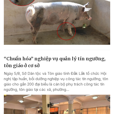
“Chuẩn hóa” nghiệp vụ quản lý tín ngưỡng,
tôn giáo ở cơ sở
Ngày 5/8, Sở Dân tộc và Tôn giáo tỉnh Đắk Lắk tổ chức Hội
nghị tập huấn, bồi dưỡng nghiệp vụ công tác tín ngưỡng, tôn
giáo cho gần 200 đại biểu là cán bộ phụ trách công tác tín
ngưỡng, tôn giáo tại các xã, phường...