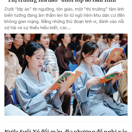
Dưới “lớp áo” tín ngưỡng, tôn giáo, một "thị trường" tâm linh
biến tướng đang âm thầm len lỏi từ ngõ hẻm khu dân cư đến
không gian mạng. Bằng những thủ đoạn tinh vi, đánh vào nỗi
sợ hãi và sự thiếu hiểu biết, các...
Nước Suối Xú đổi màu, địa phương đề nghị xác