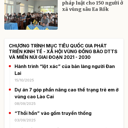
pháp luật cho 150 người ở
xã vùng sâu Ea Rốk
CHƯƠNG TRÌNH MỤC TIÊU QUỐC GIA PHÁT
TRIỂN KINH TẾ - XÃ HỘI VÙNG ĐỒNG BÀO DTTS
VÀ MIỀN NÚI GIAI ĐOẠN 2021 - 2030
Hành trình “lột xác” của bản làng người Đan
Lai
15/10/2025
Dự án 7 góp phần nâng cao thể trạng trẻ em ở
vùng cao Lào Cai
08/09/2025
“Thổi hồn” vào gốm truyền thống
03/09/2025