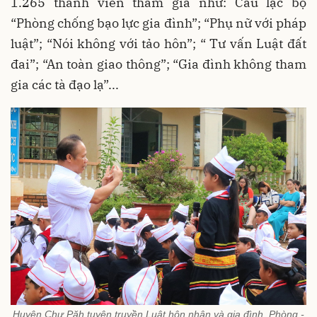
1.265 thành viên tham gia như: Câu lạc bộ
“Phòng chống bạo lực gia đình”; “Phụ nữ với pháp
luật”; “Nói không với tảo hôn”; “ Tư vấn Luật đất
đai”; “An toàn giao thông”; “Gia đình không tham
gia các tà đạo lạ”...
Huyện Chư Păh tuyên truyền Luật hôn nhân và gia đình, Phòng -