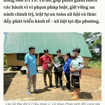
đồng bào DTTS. Từ đó, góp phần giảm thiểu
các hành vi vi phạm pháp luật, giữ vững an
ninh chính trị, trật tự an toàn xã hội và thúc
đẩy phát triển kinh tế - xã hội tại địa phương.
Cán bộ Đại đội 6 (Tiểu đoàn 2, Lữ đoàn Pháo binh 40) cùng già