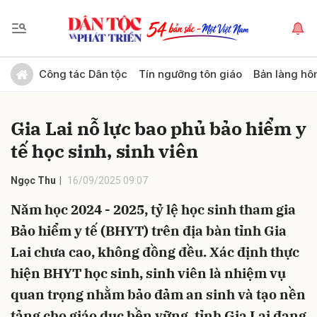
Gửi bình luận
Công tác Dân tộc
Tín ngưỡng tôn giáo
Bản làng hô
Gia Lai nỗ lực bao phủ bảo hiểm y
tế học sinh, sinh viên
Ngọc Thu
16/09/2025 09:07
Năm học 2024 - 2025, tỷ lệ học sinh tham gia
Hủy
Gửi
Bảo hiểm y tế (BHYT) trên địa bàn tỉnh Gia
Lai chưa cao, không đồng đều. Xác định thực
hiện BHYT học sinh, sinh viên là nhiệm vụ
quan trọng nhằm bảo đảm an sinh và tạo nền
tảng cho giáo dục bền vững, tỉnh Gia Lai đang