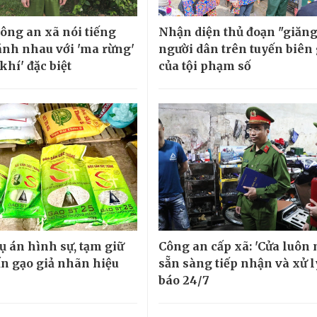
ông an xã nói tiếng
Nhận diện thủ đoạn "giăng
nh nhau với 'ma rừng'
người dân trên tuyến biên 
khí' đặc biệt
của tội phạm số
ụ án hình sự, tạm giữ
Công an cấp xã: 'Cửa luôn 
ấn gạo giả nhãn hiệu
sẵn sàng tiếp nhận và xử l
báo 24/7