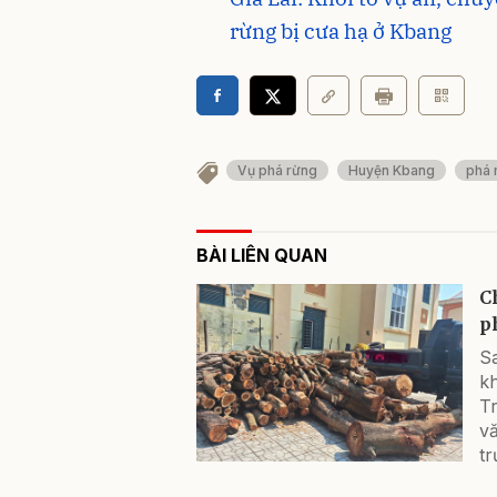
rừng bị cưa hạ ở Kbang
Vụ phá rừng
Huyện Kbang
phá 
BÀI LIÊN QUAN
C
p
Sa
k
Tr
v
tr