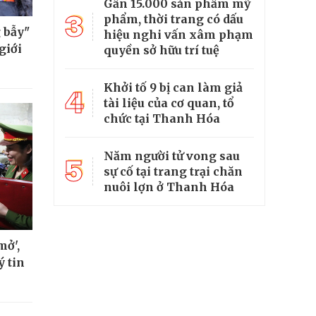
Gần 15.000 sản phẩm mỹ
3
phẩm, thời trang có dấu
 bẫy"
hiệu nghi vấn xâm phạm
giới
quyền sở hữu trí tuệ
Khởi tố 9 bị can làm giả
4
tài liệu của cơ quan, tổ
chức tại Thanh Hóa
Năm người tử vong sau
5
sự cố tại trang trại chăn
nuôi lợn ở Thanh Hóa
mở',
ý tin