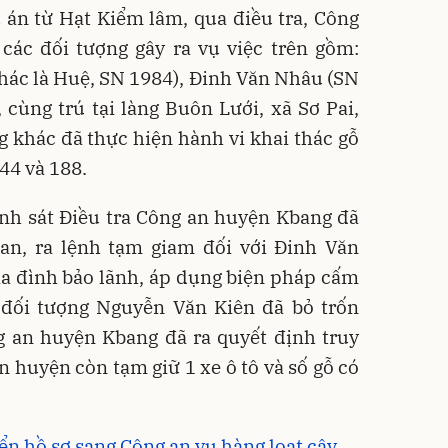
 án từ Hạt Kiểm lâm, qua điều tra, Công
các đối tượng gây ra vụ việc trên gồm:
hác là Huệ, SN 1984), Đinh Văn Nhâu (SN
 cùng trú tại làng Buôn Lưới, xã Sơ Pai,
 khác đã thực hiện hành vi khai thác gỗ
144 và 188.
nh sát Điều tra Công an huyện Kbang đã
can, ra lệnh tạm giam đối với Đinh Văn
ia đình bảo lãnh, áp dụng biện pháp cấm
g đối tượng Nguyễn Văn Kiên đã bỏ trốn
g an huyện Kbang đã ra quyết định truy
n huyện còn tạm giữ 1 xe ô tô và số gỗ có
ển hồ sơ sang Công an vụ hàng loạt cây