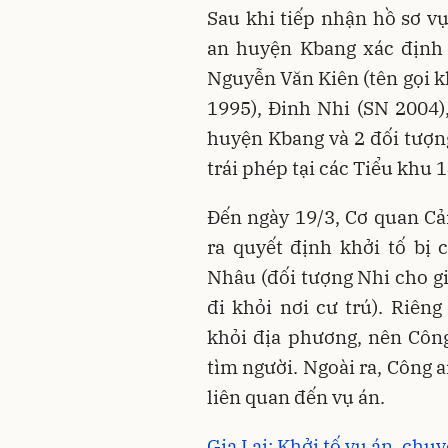
Sau khi tiếp nhận hồ sơ vụ
an huyện Kbang xác định 
Nguyễn Văn Kiên (tên gọi k
1995), Đinh Nhi (SN 2004),
huyện Kbang và 2 đối tượng
trái phép tại các Tiểu khu 
Đến ngày 19/3, Cơ quan Cả
ra quyết định khởi tố bị 
Nhâu (đối tượng Nhi cho g
đi khỏi nơi cư trú). Riên
khỏi địa phương, nên Côn
tìm người. Ngoài ra, Công a
liên quan đến vụ án.
Gia Lai: Khởi tố vụ án, chuy