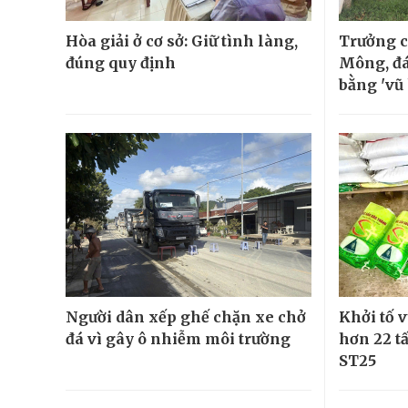
Hòa giải ở cơ sở: Giữ tình làng,
Trưởng c
đúng quy định
Mông, đá
bằng 'vũ 
Người dân xếp ghế chặn xe chở
Khởi tố v
đá vì gây ô nhiễm môi trường
hơn 22 t
ST25