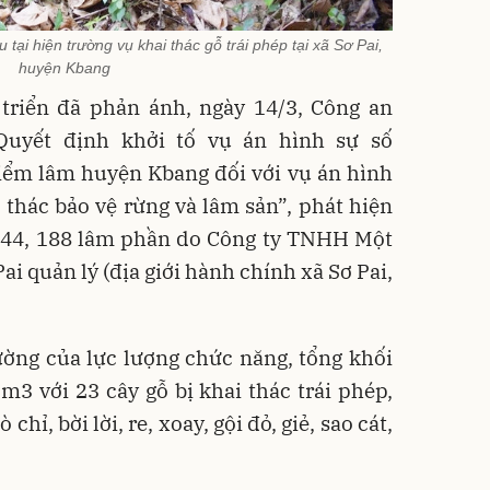
tại hiện trường vụ khai thác gỗ trái phép tại xã Sơ Pai,
huyện Kbang
triển đã phản ánh, ngày 14/3, Công an
Quyết định khởi tố vụ án hình sự số
ểm lâm huyện Kbang đối với vụ án hình
thác bảo vệ rừng và lâm sản”, phát hiện
 144, 188 lâm phần do Công ty TNHH Một
i quản lý (địa giới hành chính xã Sơ Pai,
ờng của lực lượng chức năng, tổng khối
 m3 với 23 cây gỗ bị khai thác trái phép,
chỉ, bời lời, re, xoay, gội đỏ, giẻ, sao cát,