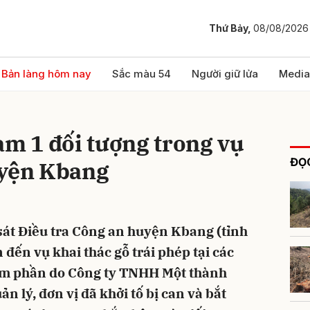
Thứ Bảy,
08/08/2026
bình luận
Bản làng hôm nay
Sắc màu 54
Người giữ lửa
Media
am 1 đối tượng trong vụ
ĐỌC
uyện Kbang
sát Điều tra Công an huyện Kbang (tỉnh
Hủy
G
n đến vụ khai thác gỗ trái phép tại các
lâm phần do Công ty TNHH Một thành
n lý, đơn vị đã khởi tố bị can và bắt