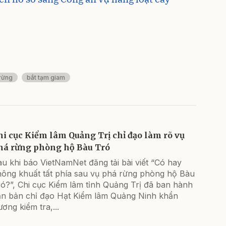
rừng
bắt tạm giam
hi cục Kiểm lâm Quảng Trị chỉ đạo làm rõ vụ
há rừng phòng hộ Bàu Tró
u khi báo VietNamNet đăng tải bài viết “Có hay
hông khuất tất phía sau vụ phá rừng phòng hộ Bàu
ó?”, Chi cục Kiểm lâm tỉnh Quảng Trị đã ban hành
ăn bản chỉ đạo Hạt Kiểm lâm Quảng Ninh khẩn
ương kiểm tra,...