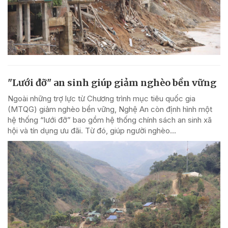
"Lưới đỡ" an sinh giúp giảm nghèo bền vững
Ngoài những trợ lực từ Chương trình mục tiêu quốc gia
(MTQG) giảm nghèo bền vững, Nghệ An còn định hình một
hệ thống “lưới đỡ” bao gồm hệ thống chính sách an sinh xã
hội và tín dụng ưu đãi. Từ đó, giúp người nghèo...