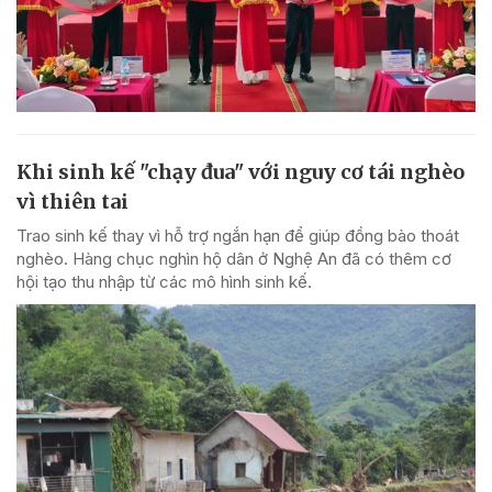
Khi sinh kế "chạy đua" với nguy cơ tái nghèo
vì thiên tai
Trao sinh kế thay vì hỗ trợ ngắn hạn để giúp đồng bào thoát
nghèo. Hàng chục nghìn hộ dân ở Nghệ An đã có thêm cơ
hội tạo thu nhập từ các mô hình sinh kế.